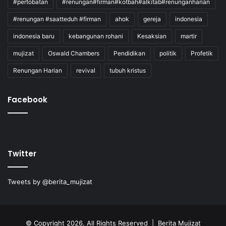
#pertobatan
#renungan#firman#kotbah#alkitab#renunganharian
#renungan #saatteduh #firman
ahok
gereja
indonesia
indonesia baru
kebangunan rohani
Kesaksian
martir
mujizat
Oswald Chambers
Pendidikan
politik
Profetik
Renungan Harian
revival
tubuh kristus
Facebook
Twitter
Tweets by @berita_mujizat
© Copyright 2026, All Rights Reserved | Berita Mujizat