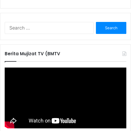
S
e
a
r
c
Berita Mujizat TV (BMTV
h
f
o
r
: