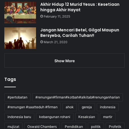
Akhir Hidup 12 Murid Yesus : Kesetiaan
hingga Akhir Hayat
February 11, 2025
Jangan Mencari Betel, Gilgal Maupun
Bersyeba, Carilah Tuhan!!
March 21, 2020
Show More
Tags
#pertobatan
#renungan#firman#kotbah#alkitab#renunganharian
#renungan #saatteduh #firman
ahok
gereja
indonesia
indonesia baru
kebangunan rohani
Kesaksian
martir
mujizat
Oswald Chambers
Pendidikan
politik
Profetik