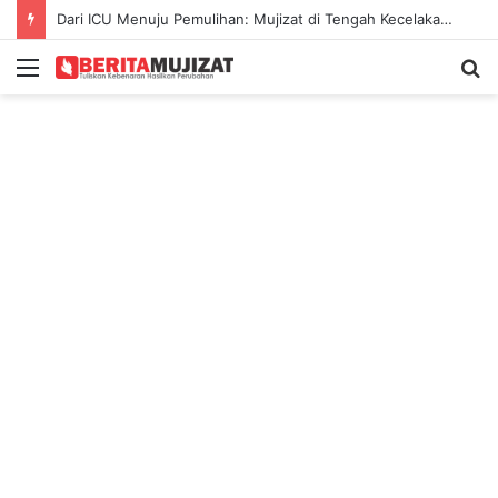
Dari ICU Menuju Pemulihan: Mujizat di Tengah Kecelakaan Maut
Menu
S
fo