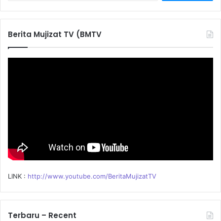
a
r
c
Berita Mujizat TV (BMTV
h
f
o
r
:
LINK :
http://www.youtube.com/BeritaMujizatTV
Terbaru – Recent