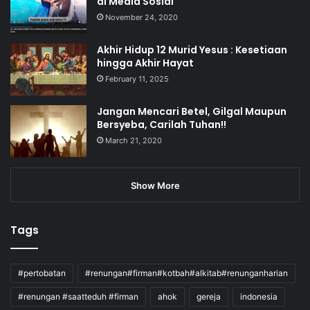
di Media Sosial
November 24, 2020
Akhir Hidup 12 Murid Yesus : Kesetiaan
hingga Akhir Hayat
February 11, 2025
Jangan Mencari Betel, Gilgal Maupun
Bersyeba, Carilah Tuhan!!
March 21, 2020
Show More
Tags
#pertobatan
#renungan#firman#kotbah#alkitab#renunganharian
#renungan #saatteduh #firman
ahok
gereja
indonesia