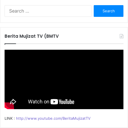
S
e
a
r
c
Berita Mujizat TV (BMTV
h
f
o
r
:
LINK :
http://www.youtube.com/BeritaMujizatTV