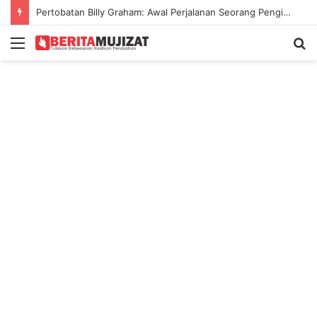
Pertobatan Billy Graham: Awal Perjalanan Seorang Penginjil Dunia
Menu
S
fo