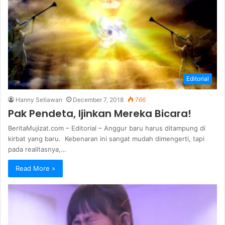
Editorial
Hanny Setiawan
December 7, 2018
766
Pak Pendeta, Ijinkan Mereka Bicara!
BeritaMujizat.com – Editorial – Anggur baru harus ditampung di
kirbat yang baru. Kebenaran ini sangat mudah dimengerti, tapi
pada realitasnya,…
Read More »