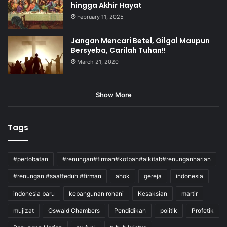
hingga Akhir Hayat
February 11, 2025
Jangan Mencari Betel, Gilgal Maupun
Bersyeba, Carilah Tuhan!!
March 21, 2020
Show More
Tags
#pertobatan
#renungan#firman#kotbah#alkitab#renunganharian
#renungan #saatteduh #firman
ahok
gereja
indonesia
indonesia baru
kebangunan rohani
Kesaksian
martir
mujizat
Oswald Chambers
Pendidikan
politik
Profetik