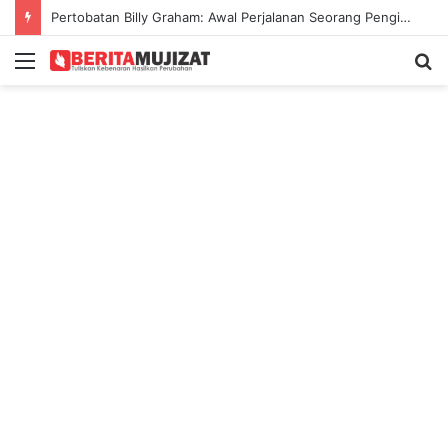
Pertobatan Billy Graham: Awal Perjalanan Seorang Penginjil Dunia
Menu
S
fo