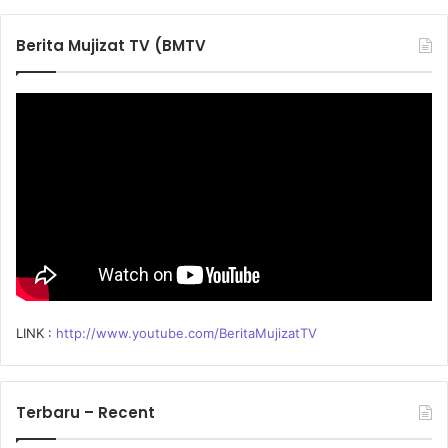
r
c
Berita Mujizat TV (BMTV
h
f
o
r
:
LINK :
http://www.youtube.com/BeritaMujizatTV
Terbaru – Recent