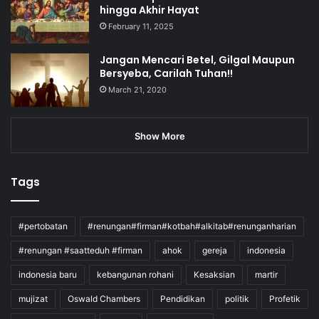
hingga Akhir Hayat
February 11, 2025
Jangan Mencari Betel, Gilgal Maupun
Bersyeba, Carilah Tuhan!!
March 21, 2020
Show More
Tags
#pertobatan
#renungan#firman#kotbah#alkitab#renunganharian
#renungan #saatteduh #firman
ahok
gereja
indonesia
indonesia baru
kebangunan rohani
Kesaksian
martir
mujizat
Oswald Chambers
Pendidikan
politik
Profetik