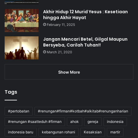
Akhir Hidup 12 Murid Yesus : Kesetiaan
hingga Akhir Hayat
February 11, 2025
Jangan Mencari Betel, Gilgal Maupun
Bersyeba, Carilah Tuhan!!
March 21, 2020
Show More
Tags
#pertobatan
#renungan#firman#kotbah#alkitab#renunganharian
#renungan #saatteduh #firman
ahok
gereja
indonesia
indonesia baru
kebangunan rohani
Kesaksian
martir