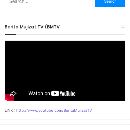
e
a
r
c
Berita Mujizat TV (BMTV
h
f
o
r
:
LINK :
http://www.youtube.com/BeritaMujizatTV