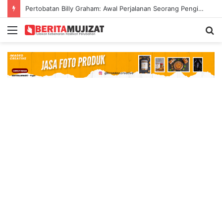
Pertobatan Billy Graham: Awal Perjalanan Seorang Penginjil Dunia
Menu
S
fo