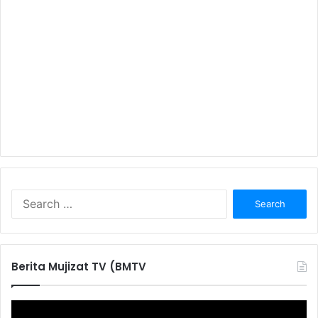
S
e
a
r
c
Berita Mujizat TV (BMTV
h
f
o
r