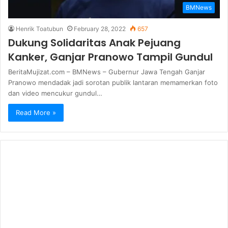
BMNews
Henrik Toatubun
February 28, 2022
657
Dukung Solidaritas Anak Pejuang
Kanker, Ganjar Pranowo Tampil Gundul
BeritaMujizat.com – BMNews – Gubernur Jawa Tengah Ganjar
Pranowo mendadak jadi sorotan publik lantaran memamerkan foto
dan video mencukur gundul…
Read More »