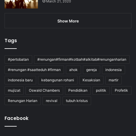
March 21, 2020
Show More
Tags
#pertobatan
#renungan#firman#kotbah#alkitab#renunganharian
#renungan #saatteduh #firman
ahok
gereja
indonesia
indonesia baru
kebangunan rohani
Kesaksian
martir
mujizat
Oswald Chambers
Pendidikan
politik
Profetik
Renungan Harian
revival
tubuh kristus
Facebook