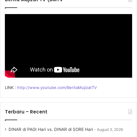
h
f
o
r
:
LINK :
http://www.youtube.com/BeritaMujizatTV
Terbaru – Recent
DINAR di PAGI Hari vs. DINAR di SORE Hari
August 3, 2026