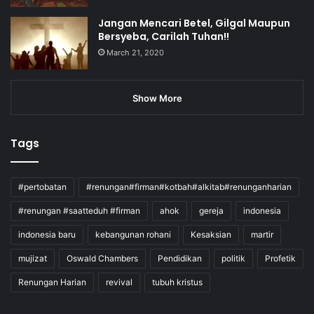
Jangan Mencari Betel, Gilgal Maupun
Bersyeba, Carilah Tuhan!!
March 21, 2020
Show More
Tags
#pertobatan
#renungan#firman#kotbah#alkitab#renunganharian
#renungan #saatteduh #firman
ahok
gereja
indonesia
indonesia baru
kebangunan rohani
Kesaksian
martir
mujizat
Oswald Chambers
Pendidikan
politik
Profetik
Renungan Harian
revival
tubuh kristus