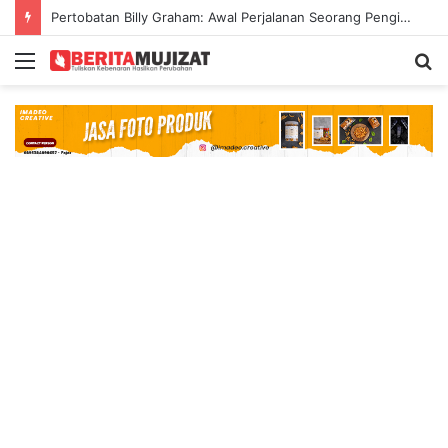
Pertobatan Billy Graham: Awal Perjalanan Seorang Penginjil Dunia
Menu
S
fo