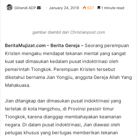
Gilrandi ADP
S
January 24, 2019
637
1 minute read
e
n
d
gambar diambil dari Christianpost.com
a
n
BeritaMujizat.com – Berita Gereja –
Seorang perempuan
e
Kristen mengaku mendapat tekanan mental yang sangat
m
kuat saat dimasukan kedalam pusat indoktrinasi oleh
a
pemerintah Tiongkok. Perempuan Kristen tersebut
i
diketahui bernama Jian Yongjiu, anggota Gereja Allah Yang
l
Mahakuasa.
Jian ditangkap dan dimasukan pusat indoktrinasi yang
terletak di kota Hangzhou, di Provinsi pesisir timur
Tiongkok, karena dianggap membahayakan keamanan
negara. Di dalam pusat indoktrinasi, Jian diawasi oleh
petugas khusus yang bertugas memberikan tekanan