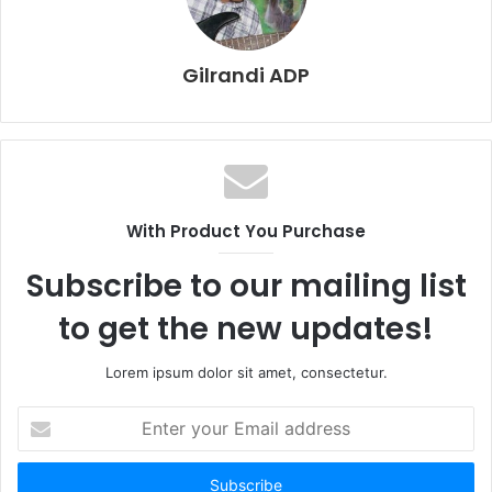
Gilrandi ADP
With Product You Purchase
Subscribe to our mailing list
to get the new updates!
Lorem ipsum dolor sit amet, consectetur.
E
n
t
e