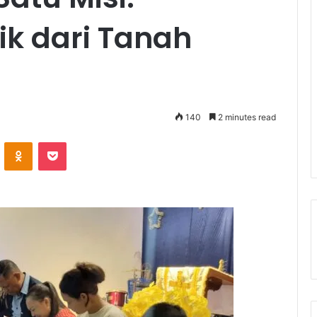
tik dari Tanah
140
2 minutes read
ontakte
Odnoklassniki
Pocket