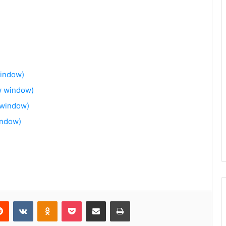
window)
w window)
 window)
indow)
Reddit
VKontakte
Odnoklassniki
Pocket
Share via Email
Print