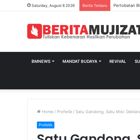
Pertobatan Bi
Saturday, August 8 2026
Berita Terbaru
BMNEWS
MANDAT BUDAYA
REVIVAL
S
Home
/
Profetik
/
Satu Gandong, Satu Misi: Deklara
Profetik
Satu Gandong, S