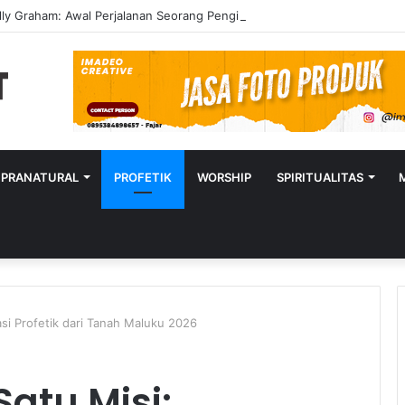
lly Graham: Awal Perjalanan Seorang Penginjil Dunia
UPRANATURAL
PROFETIK
WORSHIP
SPIRITUALITAS
si Profetik dari Tanah Maluku 2026
atu Misi: