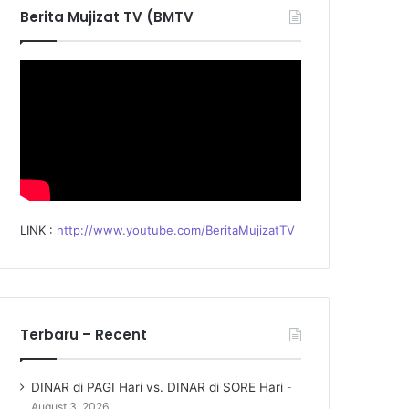
f
Berita Mujizat TV (BMTV
o
r
:
LINK :
http://www.youtube.com/BeritaMujizatTV
Terbaru – Recent
DINAR di PAGI Hari vs. DINAR di SORE Hari
August 3, 2026