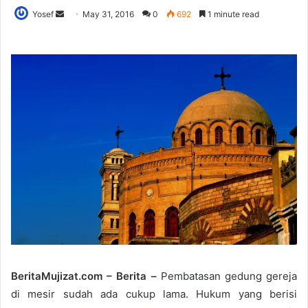
Yosef
S
May 31, 2016
0
692
1 minute read
e
n
d
a
n
e
m
a
i
l
BeritaMujizat.com – Berita –
Pembatasan gedung gereja
di mesir sudah ada cukup lama. Hukum yang berisi