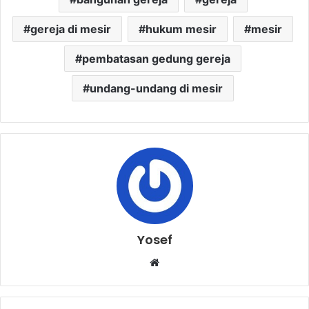
gereja di mesir
hukum mesir
mesir
pembatasan gedung gereja
undang-undang di mesir
Yosef
W
e
b