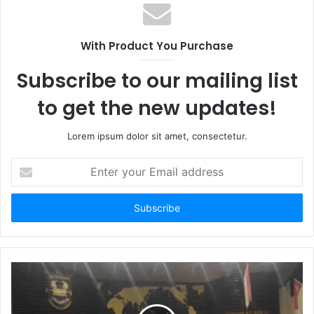
s
i
t
With Product You Purchase
e
Subscribe to our mailing list
to get the new updates!
Lorem ipsum dolor sit amet, consectetur.
E
n
t
e
r
y
o
u
r
E
m