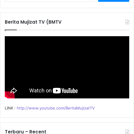
a
r
c
Berita Mujizat TV (BMTV
h
f
o
r
:
LINK :
http://www.youtube.com/BeritaMujizatTV
Terbaru – Recent