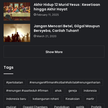
Akhir Hidup 12 Murid Yesus : Kesetiaan
hingga Akhir Hayat
February 11, 2025
Jangan Mencari Betel, Gilgal Maupun
Bersyeba, Carilah Tuhan!!
March 21, 2020
Show More
Tags
#pertobatan
#renungan#firman#kotbah#alkitab#renunganharian
#renungan #saatteduh #firman
ahok
gereja
indonesia
indonesia baru
kebangunan rohani
Kesaksian
martir
mujizat
Oswald Chambers
Pendidikan
politik
Profetik