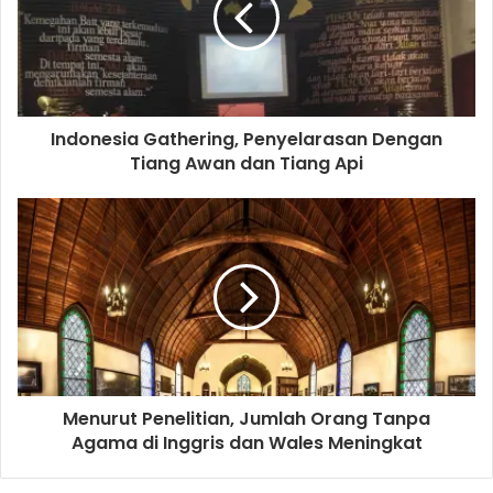
a
i
l
a
d
d
Indonesia Gathering, Penyelarasan Dengan
r
Tiang Awan dan Tiang Api
e
s
s
Menurut Penelitian, Jumlah Orang Tanpa
Agama di Inggris dan Wales Meningkat