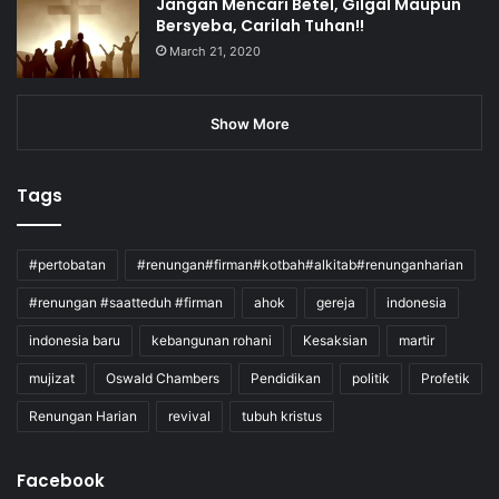
Jangan Mencari Betel, Gilgal Maupun
Bersyeba, Carilah Tuhan!!
March 21, 2020
Show More
Tags
#pertobatan
#renungan#firman#kotbah#alkitab#renunganharian
#renungan #saatteduh #firman
ahok
gereja
indonesia
indonesia baru
kebangunan rohani
Kesaksian
martir
mujizat
Oswald Chambers
Pendidikan
politik
Profetik
Renungan Harian
revival
tubuh kristus
Facebook