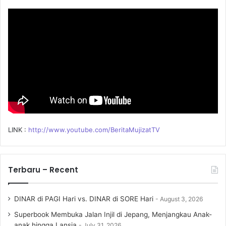
o
r
:
LINK :
http://www.youtube.com/BeritaMujizatTV
Terbaru – Recent
DINAR di PAGI Hari vs. DINAR di SORE Hari
August 3, 2026
Superbook Membuka Jalan Injil di Jepang, Menjangkau Anak-
anak hingga Lansia
July 31, 2026