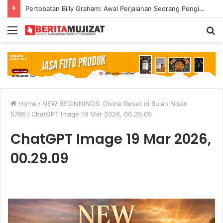
Pertobatan Billy Graham: Awal Perjalanan Seorang Penginjil Dunia
Menu
S
fo
Home
/
NEW BEGINNINGS: Divine Reset di Bulan Nisan
5786
/
ChatGPT Image 19 Mar 2026, 00.29.09
ChatGPT Image 19 Mar 2026,
00.29.09