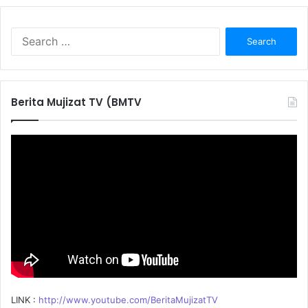
S
e
a
r
c
Berita Mujizat TV (BMTV
h
f
o
r
:
LINK :
http://www.youtube.com/BeritaMujizatTV