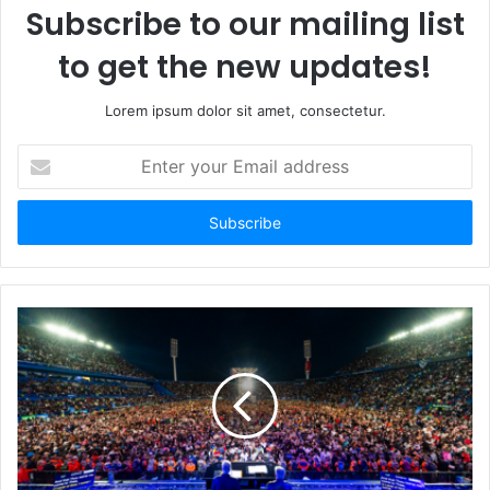
Subscribe to our mailing list
to get the new updates!
Lorem ipsum dolor sit amet, consectetur.
E
n
t
e
r
y
o
u
r
E
m
a
i
l
a