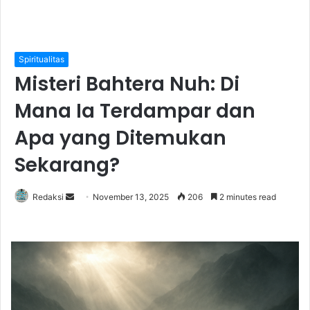
Spiritualitas
Misteri Bahtera Nuh: Di
Mana Ia Terdampar dan
Apa yang Ditemukan
Sekarang?
Redaksi
S
November 13, 2025
206
2 minutes read
e
n
d
a
n
e