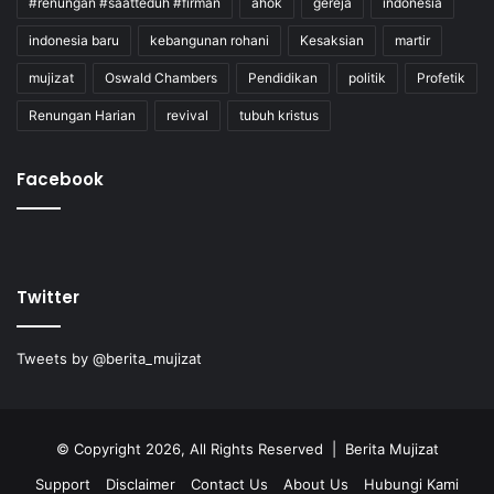
#renungan #saatteduh #firman
ahok
gereja
indonesia
indonesia baru
kebangunan rohani
Kesaksian
martir
mujizat
Oswald Chambers
Pendidikan
politik
Profetik
Renungan Harian
revival
tubuh kristus
Facebook
Twitter
Tweets by @berita_mujizat
© Copyright 2026, All Rights Reserved | Berita Mujizat
Support
Disclaimer
Contact Us
About Us
Hubungi Kami