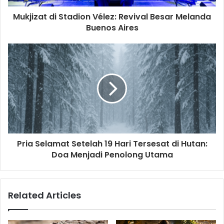
d
d
Mukjizat di Stadion Vélez: Revival Besar Melanda
r
Buenos Aires
e
s
s
Pria Selamat Setelah 19 Hari Tersesat di Hutan:
Doa Menjadi Penolong Utama
Related Articles