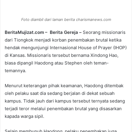
e
n
d
Foto diambil dari laman berita charismanews.com
a
n
BeritaMujizat.com – Berita Gereja –
Seorang missionaris
e
dari Tiongkok menjadi korban penembakan brutal ketika
m
hendak mengunjungi Internasional House of Prayer (IHOP)
a
di Kansas. Missionaris tersebut bernama Xindong Hao,
i
biasa dipangil Haodong atau Stephen oleh teman-
l
temannya.
Menurut keterangan pihak keamanan, Haodong ditembak
oleh pelaku saat dia sedang berjalan di dekat sebuah
kampus. Tidak jauh dari kampus tersebut ternyata sedang
terjadi teror melalui penembakan brutal yang disasarkan
kapada warga sipil.
Selain membunuh Haodong, pelaku penembakan juga