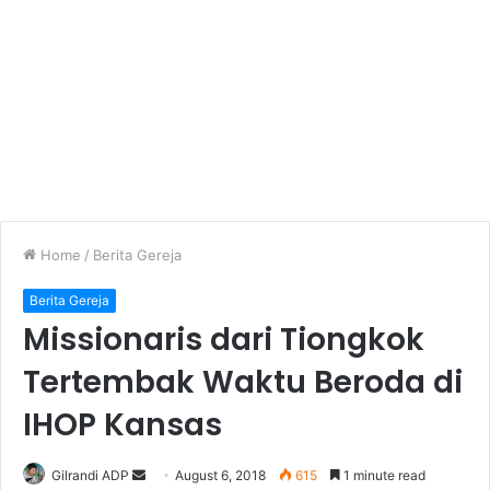
Home
/
Berita Gereja
Berita Gereja
Missionaris dari Tiongkok
Tertembak Waktu Beroda di
IHOP Kansas
Gilrandi ADP
S
August 6, 2018
615
1 minute read