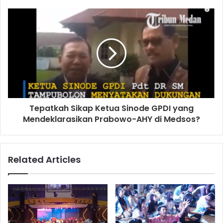
e
s
s
Tepatkah Sikap Ketua Sinode GPDI yang
Mendeklarasikan Prabowo-AHY di Medsos?
Related Articles