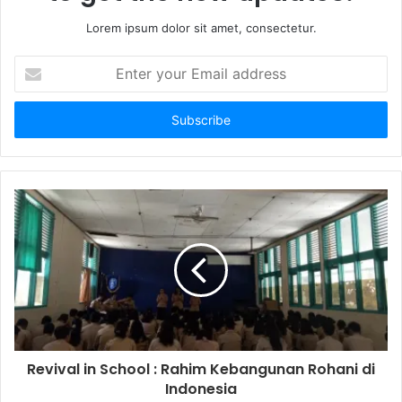
Lorem ipsum dolor sit amet, consectetur.
E
n
t
e
r
y
o
u
r
E
m
a
i
l
a
d
d
Revival in School : Rahim Kebangunan Rohani di
r
Indonesia