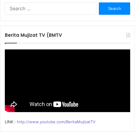
S
e
a
r
c
Berita Mujizat TV (BMTV
h
f
o
r
:
LINK :
http://www.youtube.com/BeritaMujizatTV