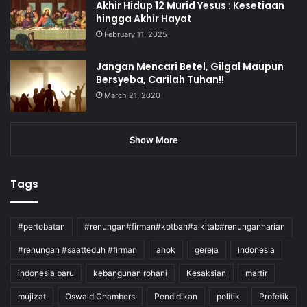
Akhir Hidup 12 Murid Yesus : Kesetiaan
hingga Akhir Hayat
February 11, 2025
Jangan Mencari Betel, Gilgal Maupun
Bersyeba, Carilah Tuhan!!
March 21, 2020
Show More
Tags
#pertobatan
#renungan#firman#kotbah#alkitab#renunganharian
#renungan #saatteduh #firman
ahok
gereja
indonesia
indonesia baru
kebangunan rohani
Kesaksian
martir
mujizat
Oswald Chambers
Pendidikan
politik
Profetik