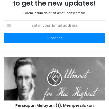
to get the new updates!
Lorem ipsum dolor sit amet, consectetur.
E
n
t
e
r
y
o
u
r
E
m
a
i
l
a
d
d
Persiapan Melayani (1): Mempersilakan