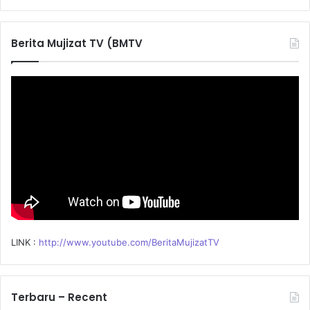
a
r
c
Berita Mujizat TV (BMTV
h
f
o
r
:
LINK :
http://www.youtube.com/BeritaMujizatTV
Terbaru – Recent