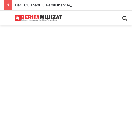
Dari ICU Menuju Pemulihan: Mujizat di Tengah Kecelakaan Maut
Menu
S
fo