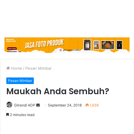
Home
/
Pesan Mimbar
Pesan Mimbar
Maukah Anda Sembuh?
Gilrandi ADP
S
September 24, 2018
1,636
e
2 minutes read
n
d
a