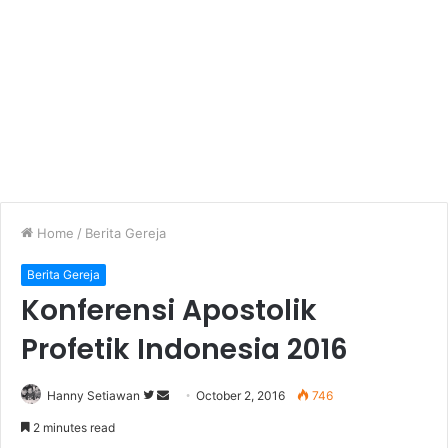
Home
/
Berita Gereja
Berita Gereja
Konferensi Apostolik
Profetik Indonesia 2016
Hanny Setiawan
F
S
October 2, 2016
746
o
e
2 minutes read
l
n