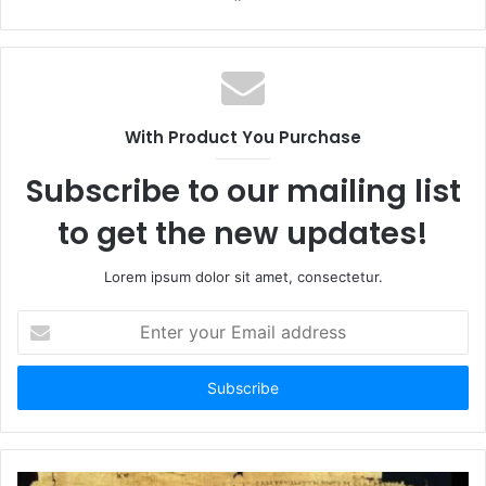
W
F
w
e
a
i
b
c
t
s
e
t
i
b
e
With Product You Purchase
t
o
r
e
o
Subscribe to our mailing list
k
to get the new updates!
Lorem ipsum dolor sit amet, consectetur.
E
n
t
e
r
y
o
u