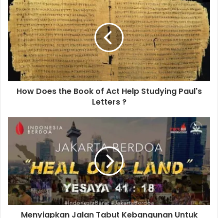
r
E
m
a
i
l
a
d
d
How Does the Book of Act Help Studying Paul's
r
Letters ?
e
s
s
Menyiapkan Jalan Tabut Kebangunan Untuk