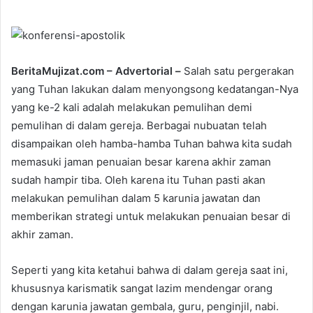
l
d
o
a
w
n
o
e
BeritaMujizat.com – Advertorial –
Salah satu pergerakan
n
m
yang Tuhan lakukan dalam menyongsong kedatangan-Nya
T
a
yang ke-2 kali adalah melakukan pemulihan demi
w
i
pemulihan di dalam gereja. Berbagai nubuatan telah
i
l
disampaikan oleh hamba-hamba Tuhan bahwa kita sudah
t
memasuki jaman penuaian besar karena akhir zaman
t
sudah hampir tiba. Oleh karena itu Tuhan pasti akan
e
melakukan pemulihan dalam 5 karunia jawatan dan
r
memberikan strategi untuk melakukan penuaian besar di
akhir zaman.
Seperti yang kita ketahui bahwa di dalam gereja saat ini,
khususnya karismatik sangat lazim mendengar orang
dengan karunia jawatan gembala, guru, penginjil, nabi.