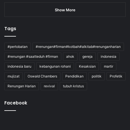
Show More
Tags
#pertobatan
#renungan#firman#kotbah#alkitab#renunganharian
#renungan #saatteduh #firman
ahok
gereja
indonesia
indonesia baru
kebangunan rohani
Kesaksian
martir
mujizat
Oswald Chambers
Pendidikan
politik
Profetik
Renungan Harian
revival
tubuh kristus
Facebook