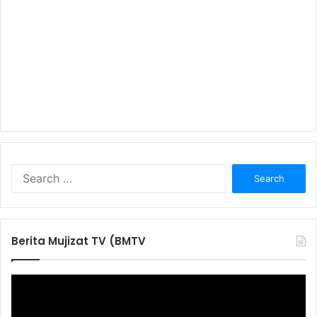
S
e
a
r
c
Berita Mujizat TV (BMTV
h
f
o
r
: