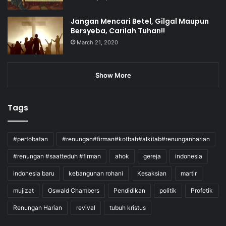
Jangan Mencari Betel, Gilgal Maupun
Bersyeba, Carilah Tuhan!!
March 21, 2020
Show More
Tags
#pertobatan
#renungan#firman#kotbah#alkitab#renunganharian
#renungan #saatteduh #firman
ahok
gereja
indonesia
indonesia baru
kebangunan rohani
Kesaksian
martir
mujizat
Oswald Chambers
Pendidikan
politik
Profetik
Renungan Harian
revival
tubuh kristus