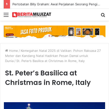
Pertobatan Billy Graham: Awal Perjalanan Seorang Penginjil Dunia
Menu
S
fo
Home
/
Kemegahan Natal 2025 di Vatikan: Pohon Raksasa 27
Meter dan Kandang Natal Hadirkan Pesan Damai untuk
Dunia
/
St. Peter’s Basilica at Christmas in Rome, Italy
St. Peter’s Basilica at
Christmas in Rome, Italy