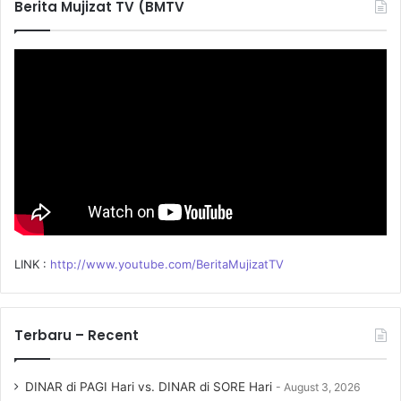
Berita Mujizat TV (BMTV
h
f
o
r
:
LINK :
http://www.youtube.com/BeritaMujizatTV
Terbaru – Recent
DINAR di PAGI Hari vs. DINAR di SORE Hari
August 3, 2026