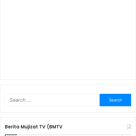
S
e
a
r
c
Berita Mujizat TV (BMTV
h
f