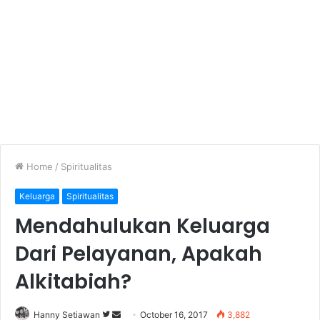
Home
/
Spiritualitas
Keluarga
Spiritualitas
Mendahulukan Keluarga
Dari Pelayanan, Apakah
Alkitabiah?
Hanny Setiawan
F
S
October 16, 2017
3,882