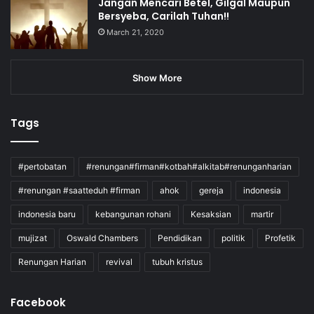
Jangan Mencari Betel, Gilgal Maupun
Bersyeba, Carilah Tuhan!!
March 21, 2020
Show More
Tags
#pertobatan
#renungan#firman#kotbah#alkitab#renunganharian
#renungan #saatteduh #firman
ahok
gereja
indonesia
indonesia baru
kebangunan rohani
Kesaksian
martir
mujizat
Oswald Chambers
Pendidikan
politik
Profetik
Renungan Harian
revival
tubuh kristus
Facebook