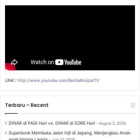
o
r
:
LINK :
http://www.youtube.com/BeritaMujizatTV
Terbaru – Recent
DINAR di PAGI Hari vs. DINAR di SORE Hari
August 3, 2026
Superbook Membuka Jalan Injil di Jepang, Menjangkau Anak-
anak hingga Lansia
July 31, 2026