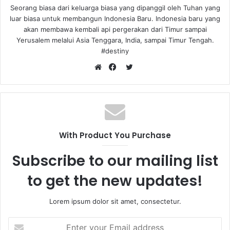
Seorang biasa dari keluarga biasa yang dipanggil oleh Tuhan yang
luar biasa untuk membangun Indonesia Baru. Indonesia baru yang
akan membawa kembali api pergerakan dari Timur sampai
Yerusalem melalui Asia Tenggara, India, sampai Timur Tengah.
#destiny
T
W
F
w
e
a
i
b
c
t
s
e
t
i
b
e
With Product You Purchase
t
o
r
e
o
Subscribe to our mailing list
k
to get the new updates!
Lorem ipsum dolor sit amet, consectetur.
E