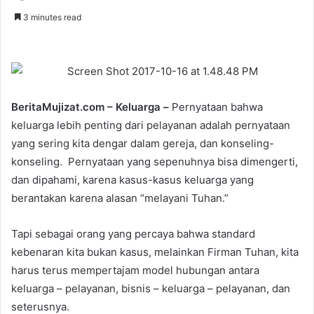
o
e
3 minutes read
l
n
l
d
o
a
w
n
o
e
BeritaMujizat.com – Keluarga –
Pernyataan bahwa
n
m
keluarga lebih penting dari pelayanan adalah pernyataan
T
a
yang sering kita dengar dalam gereja, dan konseling-
w
i
konseling. Pernyataan yang sepenuhnya bisa dimengerti,
i
l
dan dipahami, karena kasus-kasus keluarga yang
t
berantakan karena alasan “melayani Tuhan.”
t
e
r
Tapi sebagai orang yang percaya bahwa standard
kebenaran kita bukan kasus, melainkan Firman Tuhan, kita
harus terus mempertajam model hubungan antara
keluarga – pelayanan, bisnis – keluarga – pelayanan, dan
seterusnya.