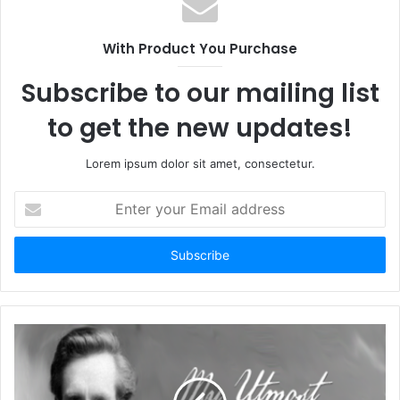
With Product You Purchase
Subscribe to our mailing list
to get the new updates!
Lorem ipsum dolor sit amet, consectetur.
E
n
t
e
r
y
o
u
r
E
m