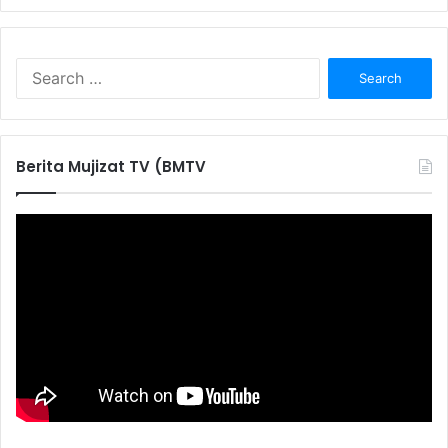
S
e
a
r
c
Berita Mujizat TV (BMTV
h
f
o
r
: