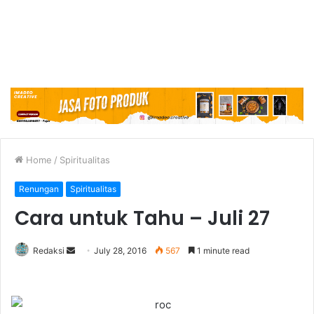
Home
/
Spiritualitas
Renungan
Spiritualitas
Cara untuk Tahu – Juli 27
Redaksi
S
July 28, 2016
567
1 minute read
e
n
d