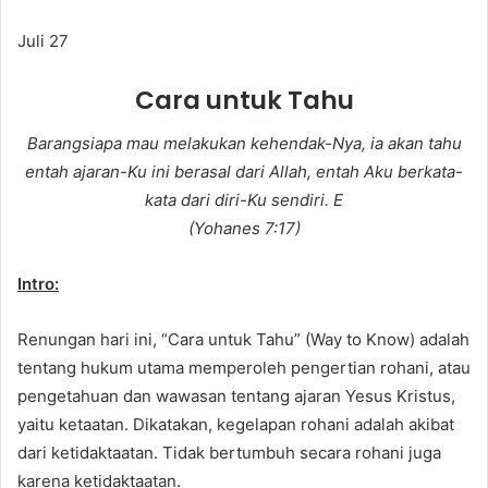
a
n
Juli 27
e
m
Cara untuk Tahu
a
i
Barangsiapa mau melakukan kehendak-Nya, ia akan tahu
l
entah ajaran-Ku ini berasal dari Allah, entah Aku berkata-
kata dari diri-Ku sendiri. E
(Yohanes 7:17)
Intro:
Renungan hari ini, “Cara untuk Tahu” (Way to Know) adalah
tentang hukum utama memperoleh pengertian rohani, atau
pengetahuan dan wawasan tentang ajaran Yesus Kristus,
yaitu ketaatan. Dikatakan, kegelapan rohani adalah akibat
dari ketidaktaatan. Tidak bertumbuh secara rohani juga
karena ketidaktaatan.