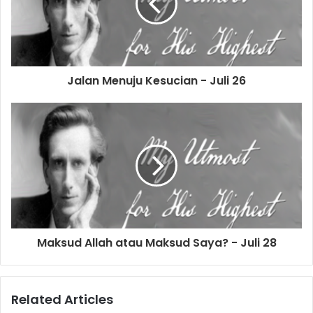
a
i
l
a
d
d
Jalan Menuju Kesucian - Juli 26
r
e
s
s
Maksud Allah atau Maksud Saya? - Juli 28
Related Articles