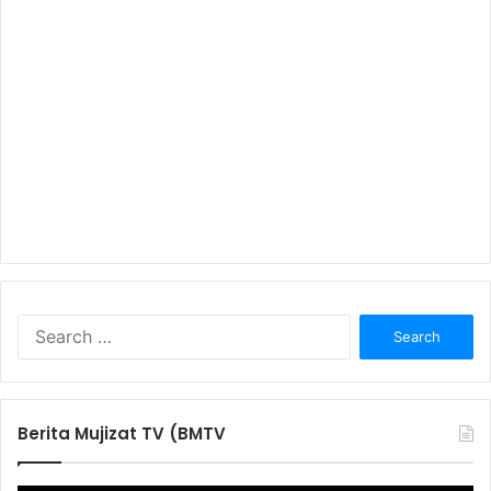
S
e
a
r
c
Berita Mujizat TV (BMTV
h
f
o