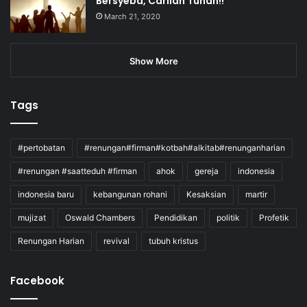
Bersyeba, Carilah Tuhan!!
March 21, 2020
Show More
Tags
#pertobatan
#renungan#firman#kotbah#alkitab#renunganharian
#renungan #saatteduh #firman
ahok
gereja
indonesia
indonesia baru
kebangunan rohani
Kesaksian
martir
mujizat
Oswald Chambers
Pendidikan
politik
Profetik
Renungan Harian
revival
tubuh kristus
Facebook