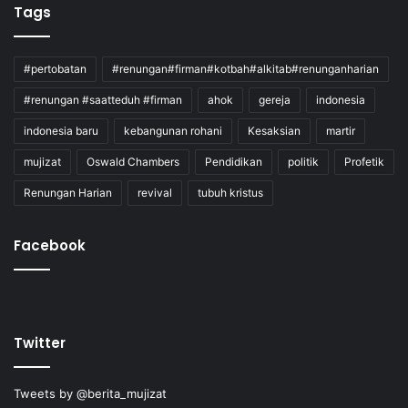
Tags
#pertobatan
#renungan#firman#kotbah#alkitab#renunganharian
#renungan #saatteduh #firman
ahok
gereja
indonesia
indonesia baru
kebangunan rohani
Kesaksian
martir
mujizat
Oswald Chambers
Pendidikan
politik
Profetik
Renungan Harian
revival
tubuh kristus
Facebook
Twitter
Tweets by @berita_mujizat