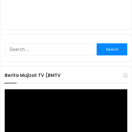
S
e
a
r
c
Berita Mujizat TV (BMTV
h
f
o
r
: