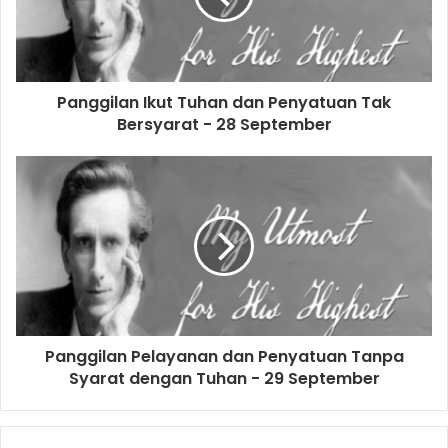
i
l
a
d
d
Panggilan Ikut Tuhan dan Penyatuan Tak
r
Bersyarat - 28 September
e
s
s
Panggilan Pelayanan dan Penyatuan Tanpa
Syarat dengan Tuhan - 29 September