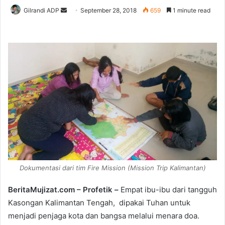
Gilrandi ADP
S
September 28, 2018
659
1 minute read
e
n
d
a
n
e
m
a
i
l
Dokumentasi dari tim Fire Mission (Mission Trip Kalimantan)
BeritaMujizat.com – Profetik –
Empat ibu-ibu dari tangguh
Kasongan Kalimantan Tengah, dipakai Tuhan untuk
menjadi penjaga kota dan bangsa melalui menara doa.