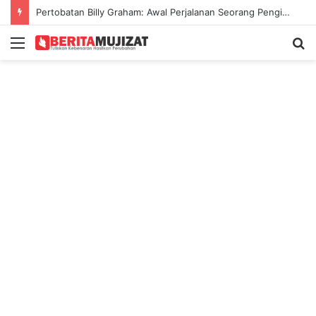
Pertobatan Billy Graham: Awal Perjalanan Seorang Penginjil Dunia
Menu
S
fo