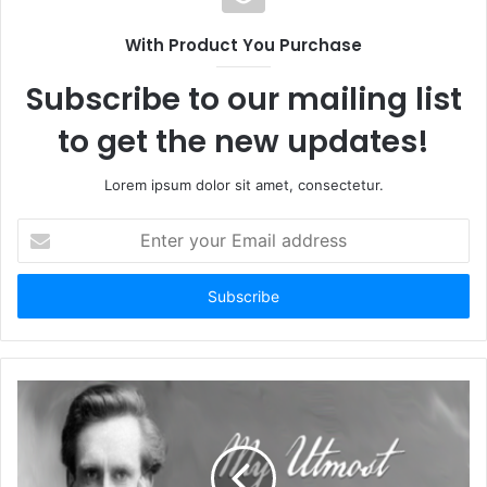
With Product You Purchase
Subscribe to our mailing list
to get the new updates!
Lorem ipsum dolor sit amet, consectetur.
E
n
t
e
r
y
o
u
r
E
m
a