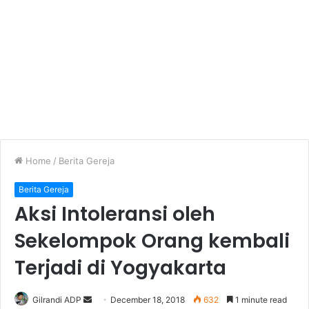
Home
/
Berita Gereja
Berita Gereja
Aksi Intoleransi oleh
Sekelompok Orang kembali
Terjadi di Yogyakarta
Gilrandi ADP
S
December 18, 2018
632
1 minute read