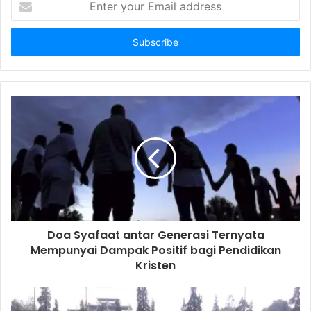
n
t
e
r
y
o
u
r
E
m
a
i
l
a
d
d
Doa Syafaat antar Generasi Ternyata
r
Mempunyai Dampak Positif bagi Pendidikan
e
Kristen
s
s