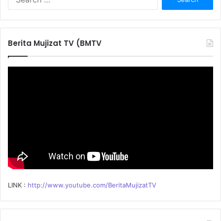
e
a
r
c
Berita Mujizat TV (BMTV
h
f
o
r
:
LINK :
http://www.youtube.com/BeritaMujizatTV