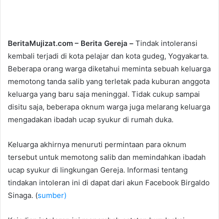
e
n
d
a
BeritaMujizat.com – Berita Gereja –
Tindak intoleransi
n
kembali terjadi di kota pelajar dan kota gudeg, Yogyakarta.
e
Beberapa orang warga diketahui meminta sebuah keluarga
m
memotong tanda salib yang terletak pada kuburan anggota
a
keluarga yang baru saja meninggal. Tidak cukup sampai
i
disitu saja, beberapa oknum warga juga melarang keluarga
l
mengadakan ibadah ucap syukur di rumah duka.
Keluarga akhirnya menuruti permintaan para oknum
tersebut untuk memotong salib dan memindahkan ibadah
ucap syukur di lingkungan Gereja. Informasi tentang
tindakan intoleran ini di dapat dari akun Facebook Birgaldo
Sinaga. (
sumber)