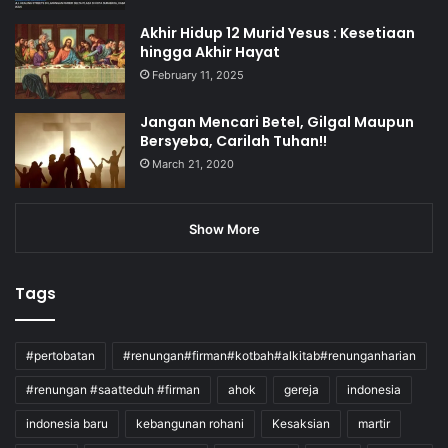
Akhir Hidup 12 Murid Yesus : Kesetiaan
hingga Akhir Hayat
February 11, 2025
Jangan Mencari Betel, Gilgal Maupun
Bersyeba, Carilah Tuhan!!
March 21, 2020
Show More
Tags
#pertobatan
#renungan#firman#kotbah#alkitab#renunganharian
#renungan #saatteduh #firman
ahok
gereja
indonesia
indonesia baru
kebangunan rohani
Kesaksian
martir