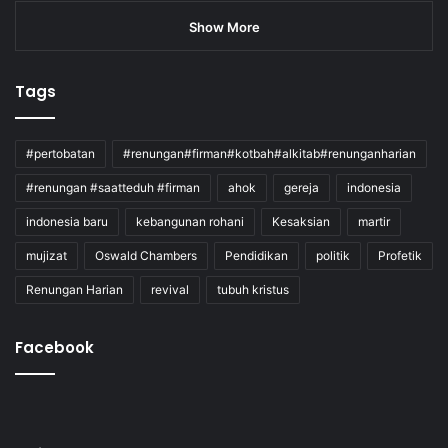
Show More
Tags
#pertobatan
#renungan#firman#kotbah#alkitab#renunganharian
#renungan #saatteduh #firman
ahok
gereja
indonesia
indonesia baru
kebangunan rohani
Kesaksian
martir
mujizat
Oswald Chambers
Pendidikan
politik
Profetik
Renungan Harian
revival
tubuh kristus
Facebook