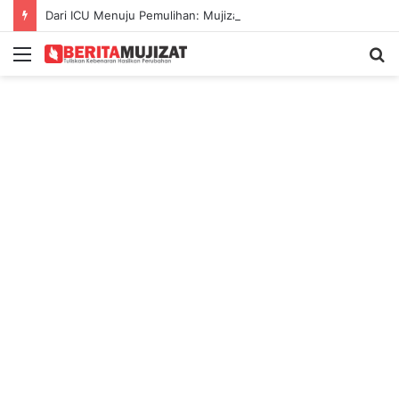
Dari ICU Menuju Pemulihan: Mujizat di Tengah Kecelakaan Maut
Menu
S
fo