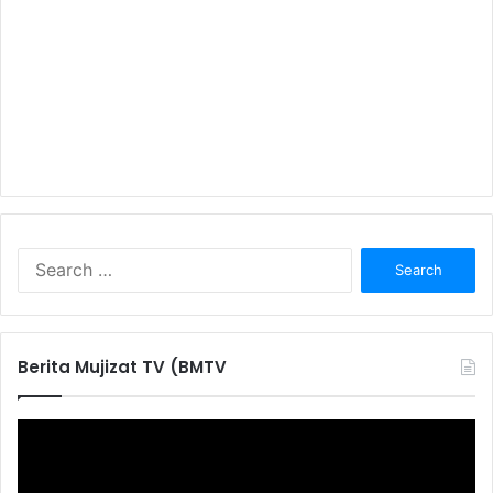
S
e
a
r
c
Berita Mujizat TV (BMTV
h
f
o
r
: