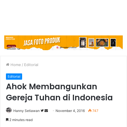
Home
/
Editorial
Editorial
Ahok Membangunkan
Gereja Tuhan di Indonesia
Hanny Setiawan
F
S
November 4, 2016
747
o
e
2 minutes read
l
n