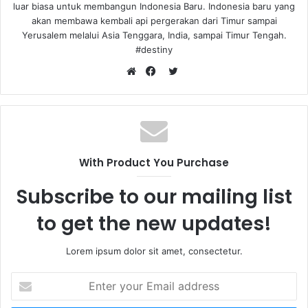
luar biasa untuk membangun Indonesia Baru. Indonesia baru yang
akan membawa kembali api pergerakan dari Timur sampai
Yerusalem melalui Asia Tenggara, India, sampai Timur Tengah.
#destiny
T
W
F
w
e
a
i
b
c
t
s
e
t
i
b
e
With Product You Purchase
t
o
r
e
o
Subscribe to our mailing list
k
to get the new updates!
Lorem ipsum dolor sit amet, consectetur.
E
n