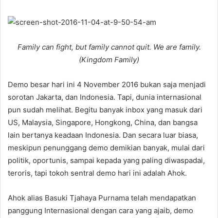
l
d
o
a
w
n
o
e
Family can fight, but family cannot quit. We are family.
n
m
(Kingdom Family)
T
a
w
i
Demo besar hari ini 4 November 2016 bukan saja menjadi
i
l
sorotan Jakarta, dan Indonesia. Tapi, dunia internasional
t
pun sudah melihat. Begitu banyak inbox yang masuk dari
t
US, Malaysia, Singapore, Hongkong, China, dan bangsa
e
lain bertanya keadaan Indonesia. Dan secara luar biasa,
r
meskipun penunggang demo demikian banyak, mulai dari
politik, oportunis, sampai kepada yang paling diwaspadai,
teroris, tapi tokoh sentral demo hari ini adalah Ahok.
Ahok alias Basuki Tjahaya Purnama telah mendapatkan
panggung Internasional dengan cara yang ajaib, demo