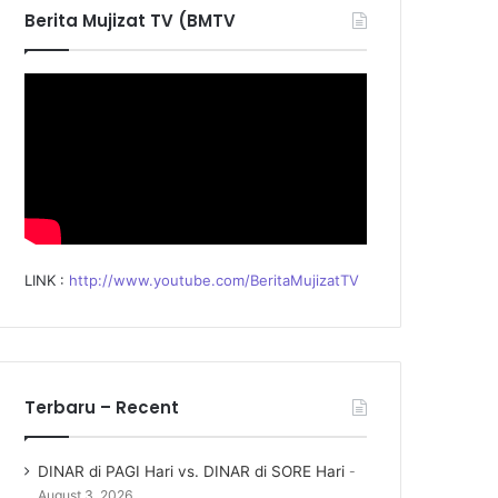
f
Berita Mujizat TV (BMTV
o
r
:
LINK :
http://www.youtube.com/BeritaMujizatTV
Terbaru – Recent
DINAR di PAGI Hari vs. DINAR di SORE Hari
August 3, 2026