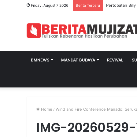
Pertobatan Bill
Friday, August 7 2026
Berita Terbaru
BMNEWS
MANDAT BUDAYA
REVIVAL
S
Home
/
Wind and Fire Conference Manado: Seruk
IMG-20260529