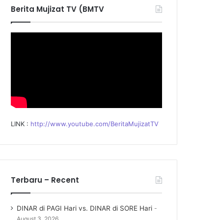
f
Berita Mujizat TV (BMTV
o
r
:
LINK :
http://www.youtube.com/BeritaMujizatTV
Terbaru – Recent
DINAR di PAGI Hari vs. DINAR di SORE Hari
August 3, 2026