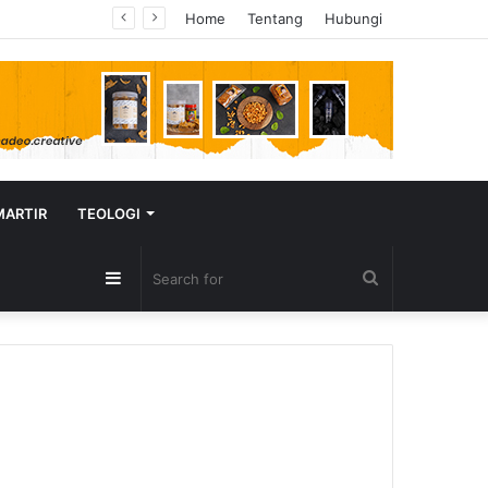
Tangisan di Altar Menggema: Doa Bagi Kebangkitan Suku-Suku Indonesia di Wind & Fire Conference Semarang
Home
Tentang
Hubungi
MARTIR
TEOLOGI
Sidebar
Search
for