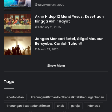
November 24, 2020
Akhir Hidup 12 Murid Yesus : Kesetiaan
hingga Akhir Hayat
February 11, 2025
Jangan Mencari Betel, Gilgal Maupun
Bersyeba, Carilah Tuhan!!
March 21, 2020
Show More
Tags
#pertobatan
#renungan#firman#kotbah#alkitab#renunganharian
#renungan #saatteduh #firman
ahok
gereja
indonesia