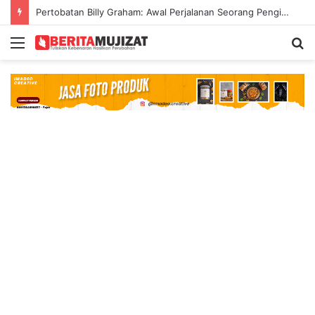
Pertobatan Billy Graham: Awal Perjalanan Seorang Penginjil Dunia
Menu
S
fo