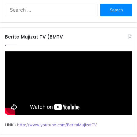
S
e
a
r
c
Berita Mujizat TV (BMTV
h
f
o
r
:
LINK :
http://www.youtube.com/BeritaMujizatTV