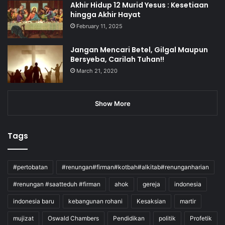
Akhir Hidup 12 Murid Yesus : Kesetiaan
hingga Akhir Hayat
February 11, 2025
Jangan Mencari Betel, Gilgal Maupun
Bersyeba, Carilah Tuhan!!
March 21, 2020
Show More
Tags
#pertobatan
#renungan#firman#kotbah#alkitab#renunganharian
#renungan #saatteduh #firman
ahok
gereja
indonesia
indonesia baru
kebangunan rohani
Kesaksian
martir
mujizat
Oswald Chambers
Pendidikan
politik
Profetik