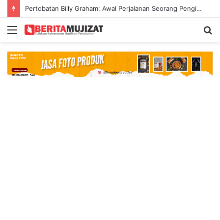
Pertobatan Billy Graham: Awal Perjalanan Seorang Penginjil Dunia
Menu
S
fo