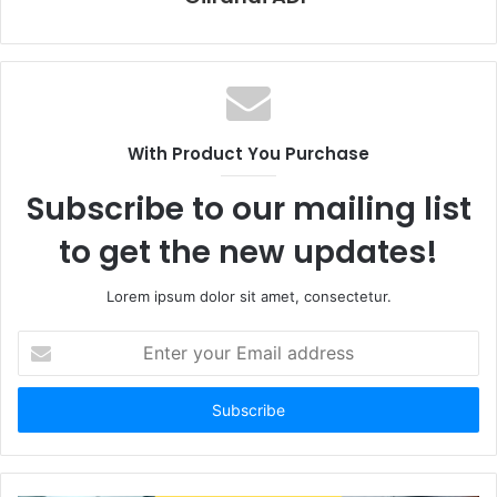
With Product You Purchase
Subscribe to our mailing list
to get the new updates!
Lorem ipsum dolor sit amet, consectetur.
E
n
t
e
r
y
o