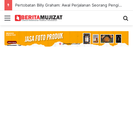
Pertobatan Billy Graham: Awal Perjalanan Seorang Penginjil Dunia
Menu
S
fo