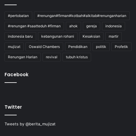
#pertobatan
#renungan#firman#kotbah#alkitab#renunganharian
#renungan #saatteduh #firman
ahok
gereja
indonesia
indonesia baru
kebangunan rohani
Kesaksian
martir
mujizat
Oswald Chambers
Pendidikan
politik
Profetik
Renungan Harian
revival
tubuh kristus
Facebook
Twitter
Tweets by @berita_mujizat