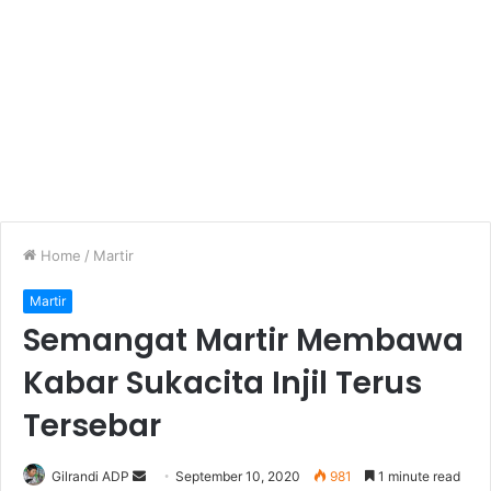
Home
/
Martir
Martir
Semangat Martir Membawa
Kabar Sukacita Injil Terus
Tersebar
Gilrandi ADP
S
September 10, 2020
981
1 minute read