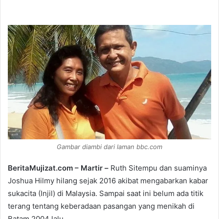
e
n
d
a
n
e
m
a
i
l
Gambar diambi dari laman bbc.com
BeritaMujizat.com – Martir –
Ruth Sitempu dan suaminya
Joshua Hilmy hilang sejak 2016 akibat mengabarkan kabar
sukacita (Injil) di Malaysia. Sampai saat ini belum ada titik
terang tentang keberadaan pasangan yang menikah di
Batam 2004 lalu.