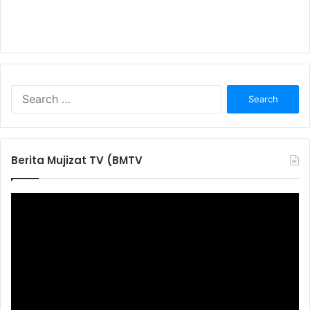
S
e
a
r
c
Berita Mujizat TV (BMTV
h
f
o
r
: