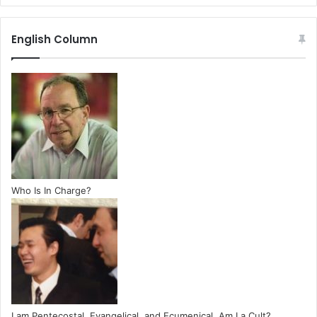
English Column
Who Is In Charge?
I am Pentecostal, Evangelical, and Ecumenical. Am I a Cult?