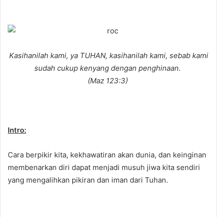
e
n
d
a
n
Kasihanilah kami, ya TUHAN, kasihanilah kami, sebab kami
e
sudah cukup kenyang dengan penghinaan.
m
(Maz 123:3)
a
i
l
Intro:
Cara berpikir kita, kekhawatiran akan dunia, dan keinginan
membenarkan diri dapat menjadi musuh jiwa kita sendiri
yang mengalihkan pikiran dan iman dari Tuhan.