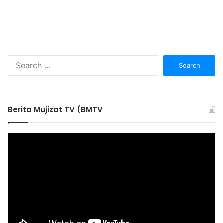
S
e
a
r
c
Berita Mujizat TV (BMTV
h
f
o
r
: