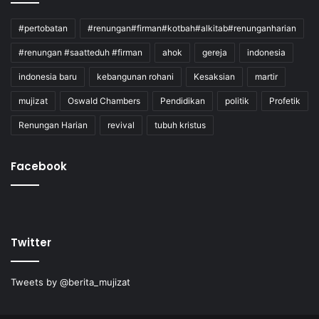
#pertobatan
#renungan#firman#kotbah#alkitab#renunganharian
#renungan #saatteduh #firman
ahok
gereja
indonesia
indonesia baru
kebangunan rohani
Kesaksian
martir
mujizat
Oswald Chambers
Pendidikan
politik
Profetik
Renungan Harian
revival
tubuh kristus
Facebook
Twitter
Tweets by @berita_mujizat