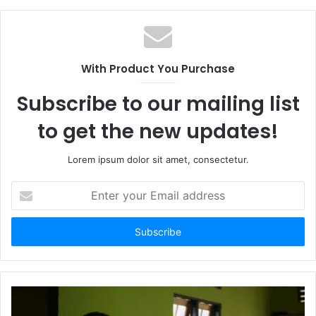
With Product You Purchase
Subscribe to our mailing list
to get the new updates!
Lorem ipsum dolor sit amet, consectetur.
E
n
t
e
r
y
o
u
r