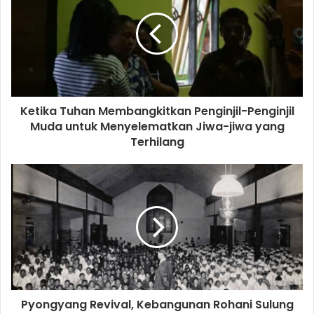
E
m
a
i
l
a
d
d
Ketika Tuhan Membangkitkan Penginjil-Penginjil
r
Muda untuk Menyelematkan Jiwa-jiwa yang
e
Terhilang
s
s
Pyongyang Revival, Kebangunan Rohani Sulung