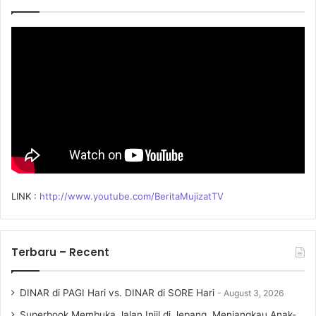
f
o
r
:
LINK :
http://www.youtube.com/BeritaMujizatTV
Terbaru – Recent
DINAR di PAGI Hari vs. DINAR di SORE Hari
August 3, 2026
Superbook Membuka Jalan Injil di Jepang, Menjangkau Anak-