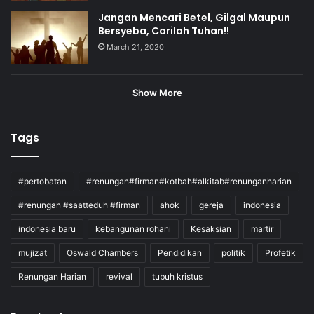
Jangan Mencari Betel, Gilgal Maupun
Bersyeba, Carilah Tuhan!!
March 21, 2020
Show More
Tags
#pertobatan
#renungan#firman#kotbah#alkitab#renunganharian
#renungan #saatteduh #firman
ahok
gereja
indonesia
indonesia baru
kebangunan rohani
Kesaksian
martir
mujizat
Oswald Chambers
Pendidikan
politik
Profetik
Renungan Harian
revival
tubuh kristus