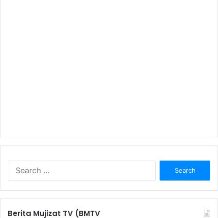
S
e
a
r
c
Berita Mujizat TV (BMTV
h