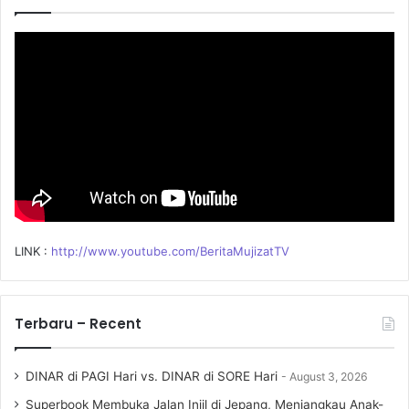
f
o
r
:
LINK :
http://www.youtube.com/BeritaMujizatTV
Terbaru – Recent
DINAR di PAGI Hari vs. DINAR di SORE Hari
August 3, 2026
Superbook Membuka Jalan Injil di Jepang, Menjangkau Anak-