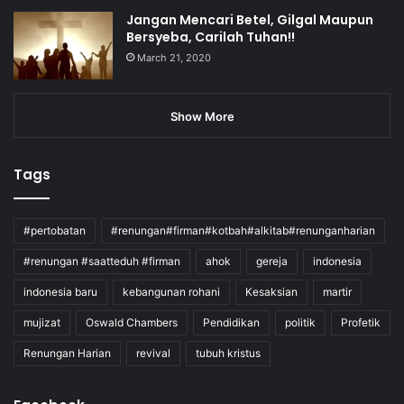
Jangan Mencari Betel, Gilgal Maupun
Bersyeba, Carilah Tuhan!!
March 21, 2020
Show More
Tags
#pertobatan
#renungan#firman#kotbah#alkitab#renunganharian
#renungan #saatteduh #firman
ahok
gereja
indonesia
indonesia baru
kebangunan rohani
Kesaksian
martir
mujizat
Oswald Chambers
Pendidikan
politik
Profetik
Renungan Harian
revival
tubuh kristus