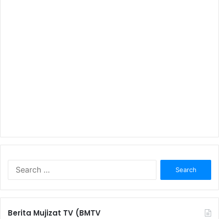
S
e
a
r
c
Berita Mujizat TV (BMTV
h