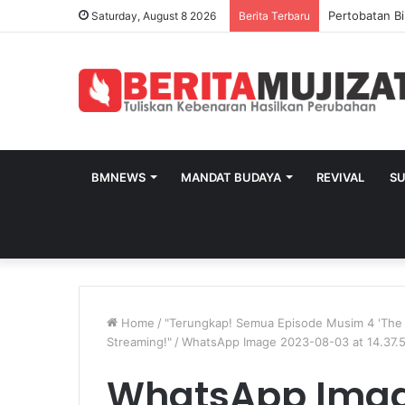
Pertobatan Bi
Saturday, August 8 2026
Berita Terbaru
BMNEWS
MANDAT BUDAYA
REVIVAL
S
Home
/
"Terungkap! Semua Episode Musim 4 'The
Streaming!"
/
WhatsApp Image 2023-08-03 at 14.37.
WhatsApp Imag