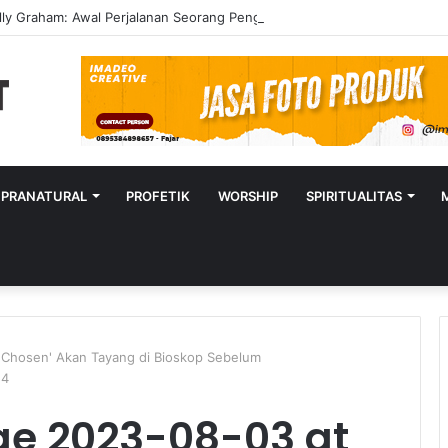
lly Graham: Awal Perjalanan Seorang Penginjil Dunia
UPRANATURAL
PROFETIK
WORSHIP
SPIRITUALITAS
 Chosen' Akan Tayang di Bioskop Sebelum
54
e 2023-08-03 at