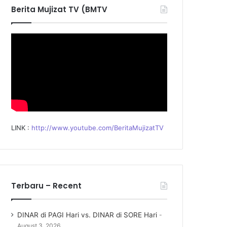
f
Berita Mujizat TV (BMTV
o
r
:
LINK :
http://www.youtube.com/BeritaMujizatTV
Terbaru – Recent
DINAR di PAGI Hari vs. DINAR di SORE Hari
August 3, 2026