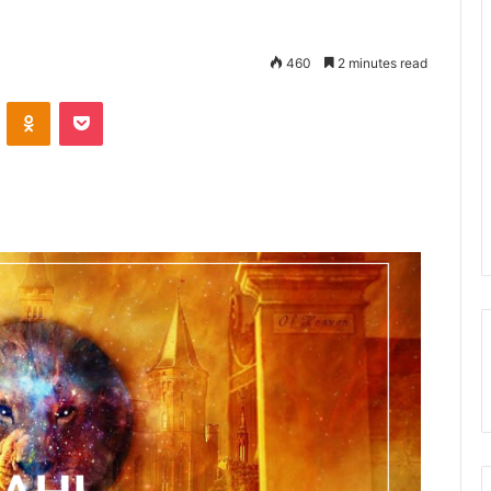
460
2 minutes read
ontakte
Odnoklassniki
Pocket