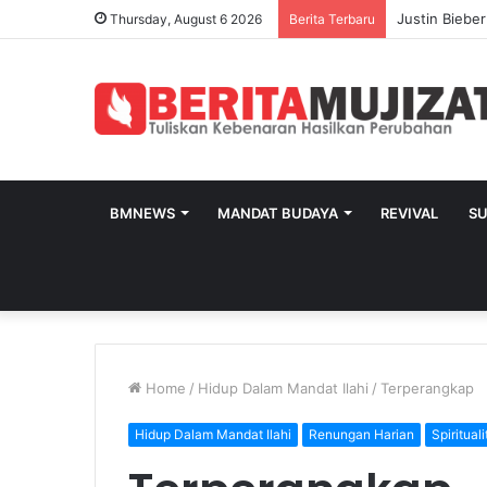
Thursday, August 6 2026
Berita Terbaru
BMNEWS
MANDAT BUDAYA
REVIVAL
S
Home
/
Hidup Dalam Mandat Ilahi
/
Terperangkap
Hidup Dalam Mandat Ilahi
Renungan Harian
Spirituali