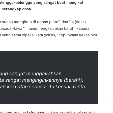
belenggu-belenggu yang sangat kuat mengikat
i perangkap dosa.
 sudah mengintip di depan pintu”, dan “ia (dosa)
 kepada Hawa “…namun engkau akan berahi kepada
 yang sama dipakai kata gairah, “Kepunyaan kekasihku
yang sangat menggairahkan,
ta sangat menginginkannya (berahi).
ri kekuatan sebesar itu kecuali Cinta
erti meterai pada lenganmu, karena cinta kuat seperti