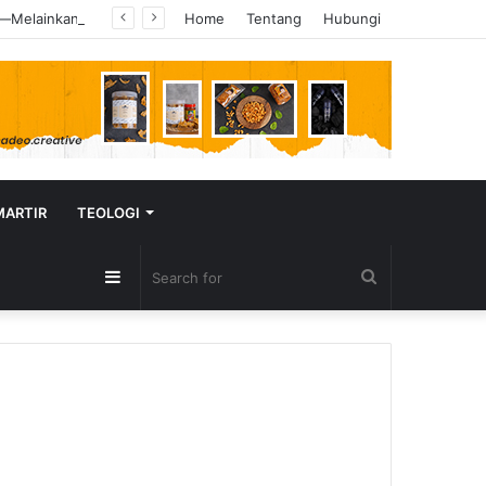
Justin Bieber Tampil di Hadapan Miliaran Orang, Tapi Bukan “Baby” yang Ia Nyanyikan—Melainkan “Hallelujah”
Home
Tentang
Hubungi
MARTIR
TEOLOGI
Sidebar
Search
for