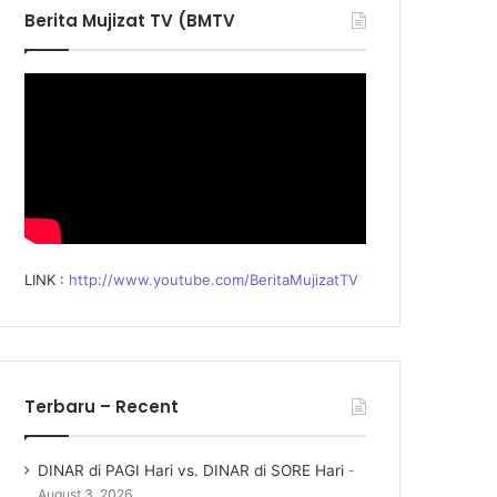
f
Berita Mujizat TV (BMTV
o
r
:
LINK :
http://www.youtube.com/BeritaMujizatTV
Terbaru – Recent
DINAR di PAGI Hari vs. DINAR di SORE Hari
August 3, 2026