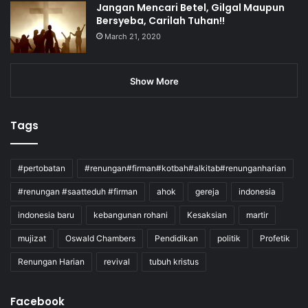
Jangan Mencari Betel, Gilgal Maupun
Bersyeba, Carilah Tuhan!!
March 21, 2020
Show More
Tags
#pertobatan
#renungan#firman#kotbah#alkitab#renunganharian
#renungan #saatteduh #firman
ahok
gereja
indonesia
indonesia baru
kebangunan rohani
Kesaksian
martir
mujizat
Oswald Chambers
Pendidikan
politik
Profetik
Renungan Harian
revival
tubuh kristus
Facebook