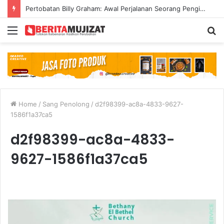
Pertobatan Billy Graham: Awal Perjalanan Seorang Penginjil Dunia
Menu
S
fo
Home
/
Sang Penolong
/
d2f98399-ac8a-4833-9627-
1586f1a37ca5
d2f98399-ac8a-4833-
9627-1586f1a37ca5