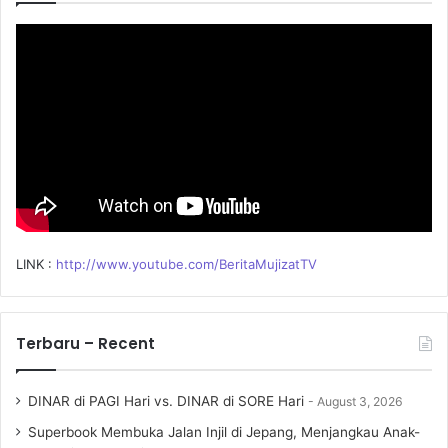
f
o
r
:
LINK :
http://www.youtube.com/BeritaMujizatTV
Terbaru – Recent
DINAR di PAGI Hari vs. DINAR di SORE Hari
August 3, 2026
Superbook Membuka Jalan Injil di Jepang, Menjangkau Anak-