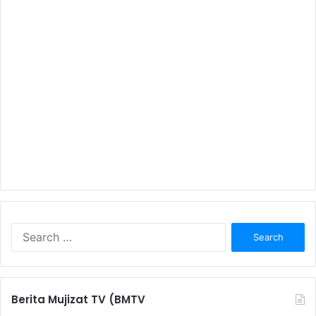
S
e
a
r
c
Berita Mujizat TV (BMTV
h