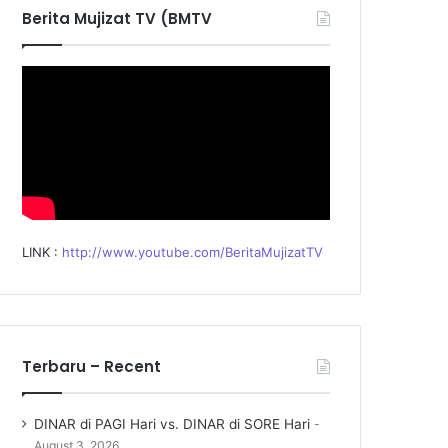
f
Berita Mujizat TV (BMTV
o
r
:
LINK :
http://www.youtube.com/BeritaMujizatTV
Terbaru – Recent
DINAR di PAGI Hari vs. DINAR di SORE Hari
August 3, 2026