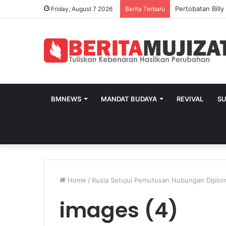
Pertobatan Bill
Friday, August 7 2026
Berita Terbaru
BMNEWS
MANDAT BUDAYA
REVIVAL
S
Home
/
Rusia Setujui Pemutusan Hubungan Diplom
images (4)