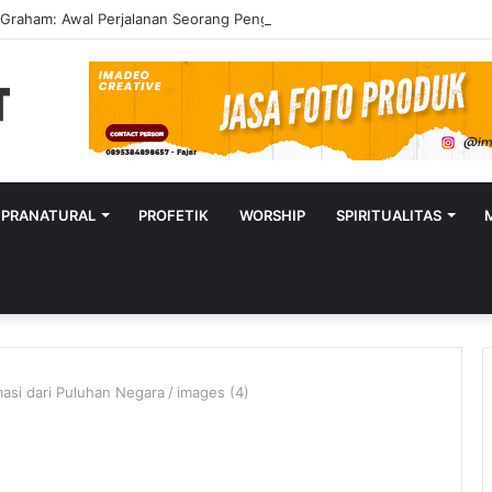
y Graham: Awal Perjalanan Seorang Penginjil Dunia
UPRANATURAL
PROFETIK
WORSHIP
SPIRITUALITAS
asi dari Puluhan Negara
/
images (4)