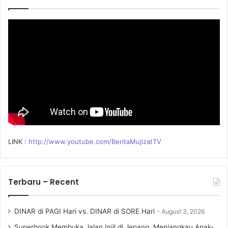
f
o
r
:
LINK :
http://www.youtube.com/BeritaMujizatTV
Terbaru – Recent
DINAR di PAGI Hari vs. DINAR di SORE Hari
August 3, 2026
Superbook Membuka Jalan Injil di Jepang, Menjangkau Anak-