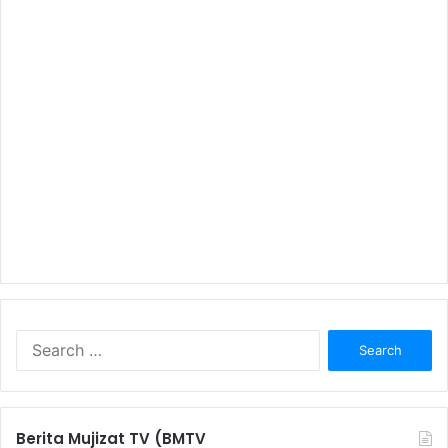
S
e
a
r
c
Berita Mujizat TV (BMTV
h