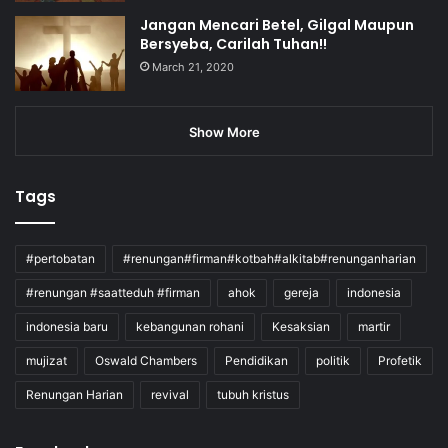
Jangan Mencari Betel, Gilgal Maupun
Bersyeba, Carilah Tuhan!!
March 21, 2020
Show More
Tags
#pertobatan
#renungan#firman#kotbah#alkitab#renunganharian
#renungan #saatteduh #firman
ahok
gereja
indonesia
indonesia baru
kebangunan rohani
Kesaksian
martir
mujizat
Oswald Chambers
Pendidikan
politik
Profetik
Renungan Harian
revival
tubuh kristus