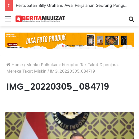
Pertobatan Billy Graham: Awal Perjalanan Seorang Penginjil Dunia
Menu
S
fo
Home
/
Menko Polhukam: Koruptor Tak Takut Dipenjara,
Mereka Takut Miskin
/
IMG_20220305_084719
IMG_20220305_084719