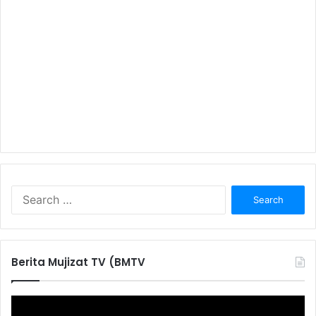
S
e
a
r
c
Berita Mujizat TV (BMTV
h
f
o
r