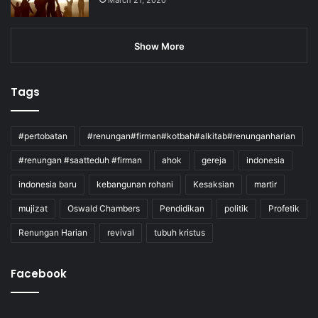
Show More
Tags
#pertobatan
#renungan#firman#kotbah#alkitab#renunganharian
#renungan #saatteduh #firman
ahok
gereja
indonesia
indonesia baru
kebangunan rohani
Kesaksian
martir
mujizat
Oswald Chambers
Pendidikan
politik
Profetik
Renungan Harian
revival
tubuh kristus
Facebook