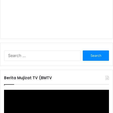
S
e
a
r
c
Berita Mujizat TV (BMTV
h
f
o
r
: