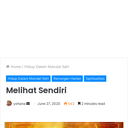
Home
/
Hidup Dalam Mandat Ilahi
Hidup Dalam Mandat Ilahi
Renungan Harian
Spiritualitas
Melihat Sendiri
yohana
S
June 27, 2020
543
2 minutes read
e
n
d