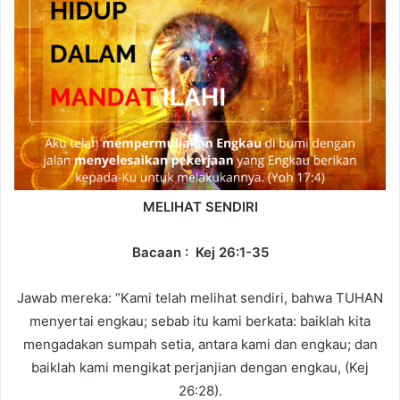
a
n
e
m
a
i
l
MELIHAT SENDIRI
Bacaan : Kej 26:1-35
Jawab mereka: “Kami telah melihat sendiri, bahwa TUHAN
menyertai engkau; sebab itu kami berkata: baiklah kita
mengadakan sumpah setia, antara kami dan engkau; dan
baiklah kami mengikat perjanjian dengan engkau, (Kej
26:28).