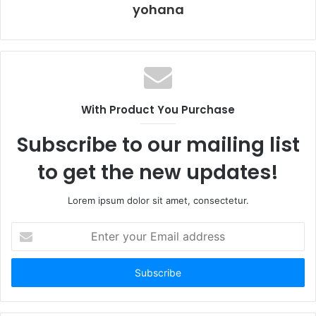
yohana
With Product You Purchase
Subscribe to our mailing list
to get the new updates!
Lorem ipsum dolor sit amet, consectetur.
E
n
t
e
r
y