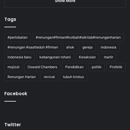
Show More
Tags
#pertobatan
#renungan#firman#kotbah#alkitab#renunganharian
#renungan #saatteduh #firman
ahok
gereja
indonesia
indonesia baru
kebangunan rohani
Kesaksian
martir
mujizat
Oswald Chambers
Pendidikan
politik
Profetik
Renungan Harian
revival
tubuh kristus
Facebook
Twitter