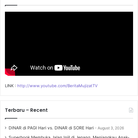
f
o
r
:
LINK :
http://www.youtube.com/BeritaMujizatTV
Terbaru – Recent
DINAR di PAGI Hari vs. DINAR di SORE Hari
August 3, 2026
Superbook Membuka Jalan Injil di Jepang, Menjangkau Anak-