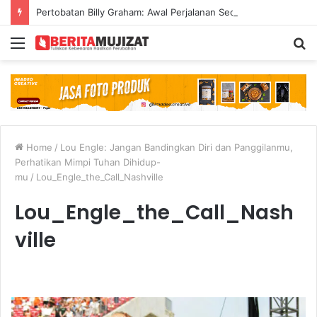
Pertobatan Billy Graham: Awal Perjalanan Seorang Penginjil Dunia
Menu
S
fo
Home
/
Lou Engle: Jangan Bandingkan Diri dan Panggilanmu,
Perhatikan Mimpi Tuhan Dihidup-
mu
/
Lou_Engle_the_Call_Nashville
Lou_Engle_the_Call_Nash
ville