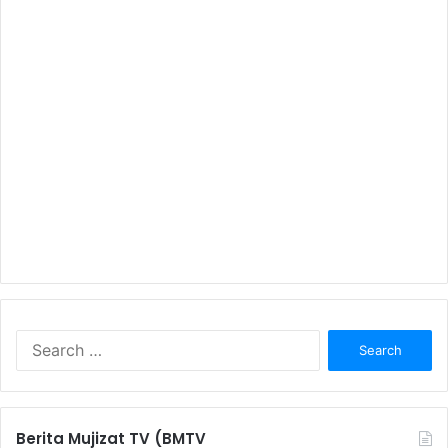
S
e
a
r
c
Berita Mujizat TV (BMTV
h