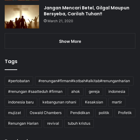
Jangan Mencari Betel, Gilgal Maupun
Bersyeba, Carilah Tuhan!!
March 21, 2020
Show More
Tags
#pertobatan
#renungan#firman#kotbah#alkitab#renunganharian
#renungan #saatteduh #firman
ahok
gereja
indonesia
indonesia baru
kebangunan rohani
Kesaksian
martir
mujizat
Oswald Chambers
Pendidikan
politik
Profetik
Renungan Harian
revival
tubuh kristus