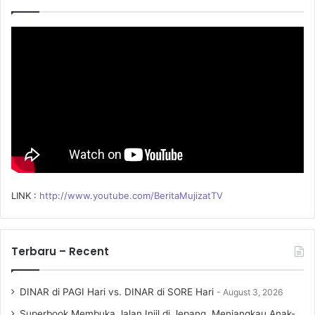
f
o
r
:
LINK :
http://www.youtube.com/BeritaMujizatTV
Terbaru – Recent
DINAR di PAGI Hari vs. DINAR di SORE Hari
August 3, 2026
Superbook Membuka Jalan Injil di Jepang, Menjangkau Anak-