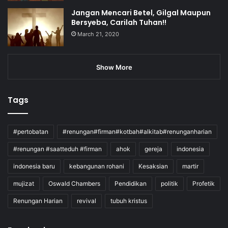
Jangan Mencari Betel, Gilgal Maupun
Bersyeba, Carilah Tuhan!!
March 21, 2020
Show More
Tags
#pertobatan
#renungan#firman#kotbah#alkitab#renunganharian
#renungan #saatteduh #firman
ahok
gereja
indonesia
indonesia baru
kebangunan rohani
Kesaksian
martir
mujizat
Oswald Chambers
Pendidikan
politik
Profetik
Renungan Harian
revival
tubuh kristus