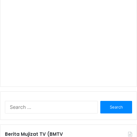
S
e
a
r
c
Berita Mujizat TV (BMTV
h