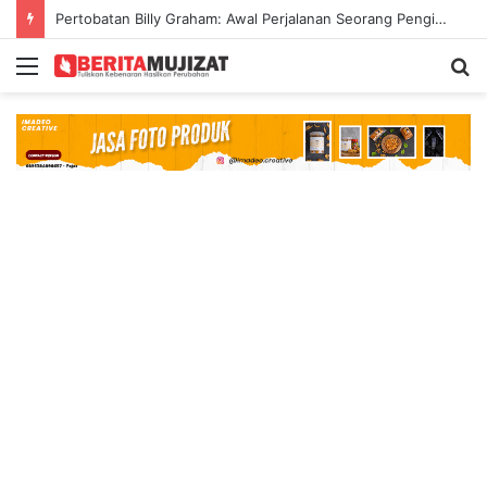
Pertobatan Billy Graham: Awal Perjalanan Seorang Penginjil Dunia
Menu
S
fo