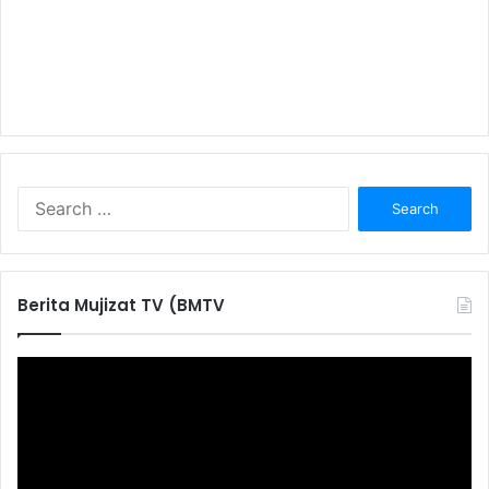
S
e
a
r
c
Berita Mujizat TV (BMTV
h
f
o
r
: