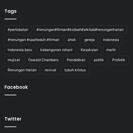
Tags
#pertobatan
#renungan#firman#kotbah#alkitab#renunganharian
#renungan #saatteduh #firman
ahok
gereja
indonesia
indonesia baru
kebangunan rohani
Kesaksian
martir
mujizat
Oswald Chambers
Pendidikan
politik
Profetik
Renungan Harian
revival
tubuh kristus
Facebook
Twitter