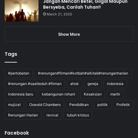
Jangan Mencari Betel, Gilgal Maupun
Bersyeba, Carilah Tuhan!!
March 21, 2020
Show More
Tags
#pertobatan
#renungan#firman#kotbah#alkitab#renunganharian
#renungan #saatteduh #firman
ahok
gereja
indonesia
indonesia baru
kebangunan rohani
Kesaksian
martir
mujizat
Oswald Chambers
Pendidikan
politik
Profetik
Renungan Harian
revival
tubuh kristus
Facebook