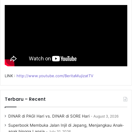
o
r
:
LINK :
http://www.youtube.com/BeritaMujizatTV
Terbaru – Recent
DINAR di PAGI Hari vs. DINAR di SORE Hari
August 3, 2026
Superbook Membuka Jalan Injil di Jepang, Menjangkau Anak-
anak hingga Lansia
July 31, 2026