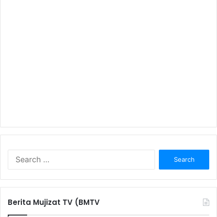
S
e
a
r
c
Berita Mujizat TV (BMTV
h
f