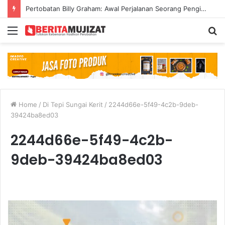
Pertobatan Billy Graham: Awal Perjalanan Seorang Penginjil Dunia
Menu
S
fo
Home
/
Di Tepi Sungai Kerit
/
2244d66e-5f49-4c2b-9deb-
39424ba8ed03
2244d66e-5f49-4c2b-
9deb-39424ba8ed03