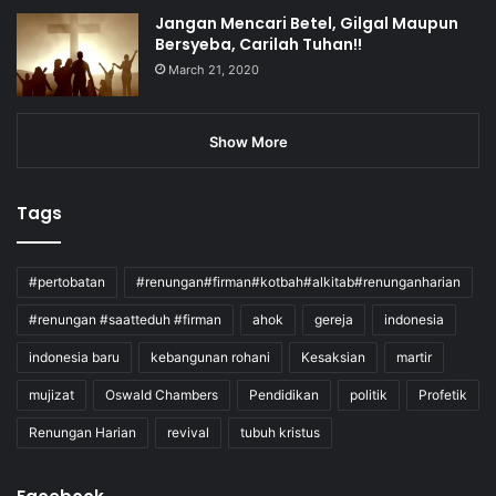
Jangan Mencari Betel, Gilgal Maupun
Bersyeba, Carilah Tuhan!!
March 21, 2020
Show More
Tags
#pertobatan
#renungan#firman#kotbah#alkitab#renunganharian
#renungan #saatteduh #firman
ahok
gereja
indonesia
indonesia baru
kebangunan rohani
Kesaksian
martir
mujizat
Oswald Chambers
Pendidikan
politik
Profetik
Renungan Harian
revival
tubuh kristus