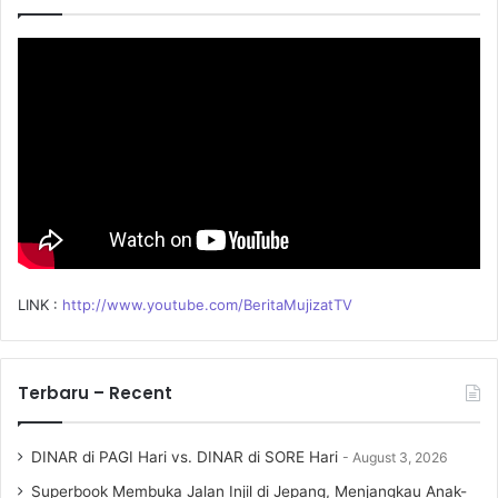
f
o
r
:
LINK :
http://www.youtube.com/BeritaMujizatTV
Terbaru – Recent
DINAR di PAGI Hari vs. DINAR di SORE Hari
August 3, 2026
Superbook Membuka Jalan Injil di Jepang, Menjangkau Anak-