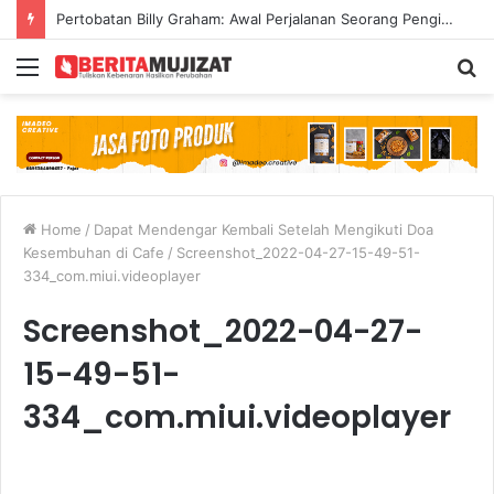
Pertobatan Billy Graham: Awal Perjalanan Seorang Penginjil Dunia
Menu
S
fo
Home
/
Dapat Mendengar Kembali Setelah Mengikuti Doa
Kesembuhan di Cafe
/
Screenshot_2022-04-27-15-49-51-
334_com.miui.videoplayer
Screenshot_2022-04-27-
15-49-51-
334_com.miui.videoplayer