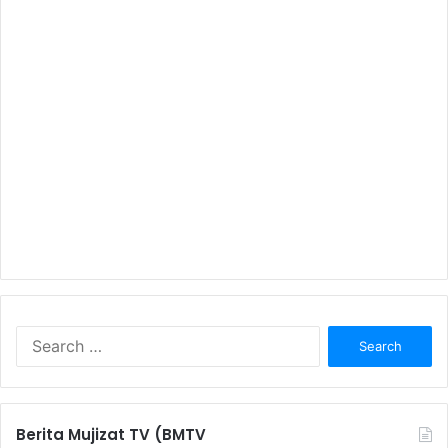
S
e
a
r
c
Berita Mujizat TV (BMTV
h