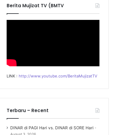
f
Berita Mujizat TV (BMTV
o
r
:
LINK :
http://www.youtube.com/BeritaMujizatTV
Terbaru – Recent
DINAR di PAGI Hari vs. DINAR di SORE Hari
August 3, 2026