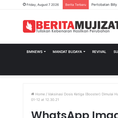
Pertobatan Bill
Friday, August 7 2026
Berita Terbaru
BMNEWS
MANDAT BUDAYA
REVIVAL
S
Home
/
Vaksinasi Dosis Ketiga (Booster) Dimulai H
01-12 at 12.30.21
WhatsApp Image