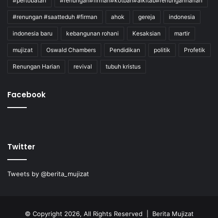
#pertobatan
#renungan#firman#kotbah#alkitab#renunganharian
#renungan #saatteduh #firman
ahok
gereja
indonesia
indonesia baru
kebangunan rohani
Kesaksian
martir
mujizat
Oswald Chambers
Pendidikan
politik
Profetik
Renungan Harian
revival
tubuh kristus
Facebook
Twitter
Tweets by @berita_mujizat
© Copyright 2026, All Rights Reserved | Berita Mujizat