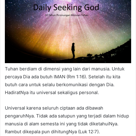
a
n
e
m
a
i
l
Tuhan berdiam di dimensi yang lain dari manusia. Untuk
percaya Dia ada butuh IMAN (Rm 1:16). Setelah itu kita
butuh cara untuk selalu berkomunikasi dengan Dia.
HadiratNya itu universal sekaligus personal.
Universal karena seluruh ciptaan ada dibawah
pengaruhNya. Tidak ada satupun yang terjadi dalam hidup
manusia di alam semesta ini yang tidak diketahuiNya.
Rambut dikepala pun dihitungNya (Luk 12:7).