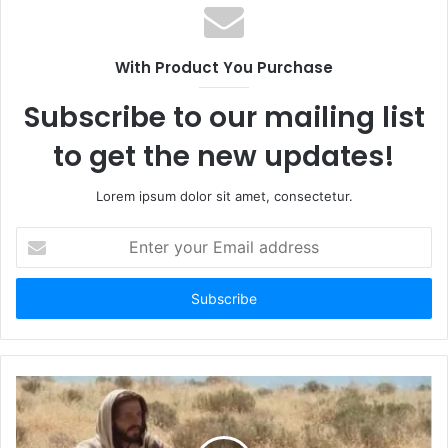
With Product You Purchase
Subscribe to our mailing list
to get the new updates!
Lorem ipsum dolor sit amet, consectetur.
E
n
t
e
r
y
o
u
r
E
m