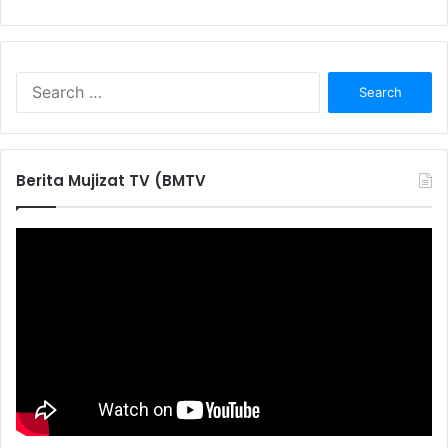
S
e
a
r
c
Berita Mujizat TV (BMTV
h
f
o
r
: