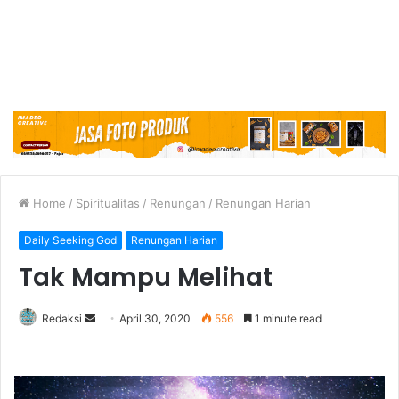
Home
/
Spiritualitas
/
Renungan
/
Renungan Harian
Daily Seeking God
Renungan Harian
Tak Mampu Melihat
Redaksi
S
April 30, 2020
556
1 minute read
e
n
d