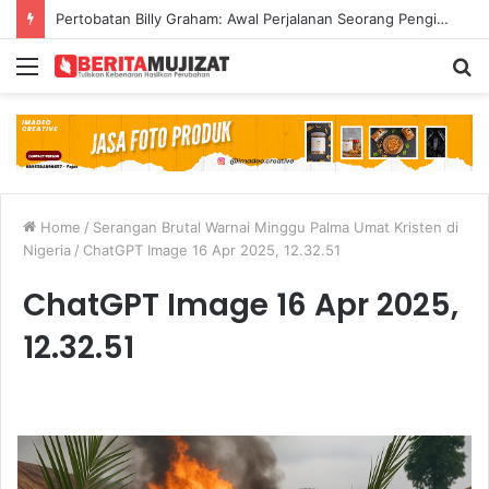
Pertobatan Billy Graham: Awal Perjalanan Seorang Penginjil Dunia
Menu
S
fo
Home
/
Serangan Brutal Warnai Minggu Palma Umat Kristen di
Nigeria
/
ChatGPT Image 16 Apr 2025, 12.32.51
ChatGPT Image 16 Apr 2025,
12.32.51