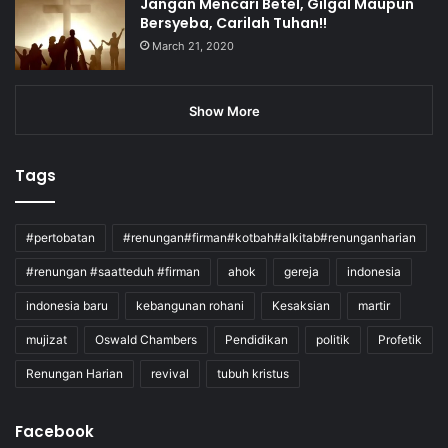
Jangan Mencari Betel, Gilgal Maupun
Bersyeba, Carilah Tuhan!!
March 21, 2020
Show More
Tags
#pertobatan
#renungan#firman#kotbah#alkitab#renunganharian
#renungan #saatteduh #firman
ahok
gereja
indonesia
indonesia baru
kebangunan rohani
Kesaksian
martir
mujizat
Oswald Chambers
Pendidikan
politik
Profetik
Renungan Harian
revival
tubuh kristus
Facebook