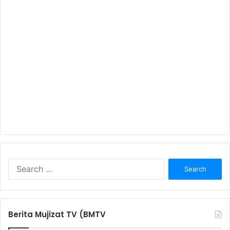
S
e
a
r
c
Berita Mujizat TV (BMTV
h
f