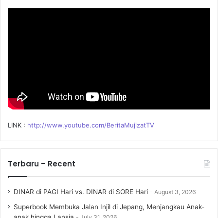
o
r
:
LINK :
http://www.youtube.com/BeritaMujizatTV
Terbaru – Recent
DINAR di PAGI Hari vs. DINAR di SORE Hari
August 3, 2026
Superbook Membuka Jalan Injil di Jepang, Menjangkau Anak-
anak hingga Lansia
July 31, 2026