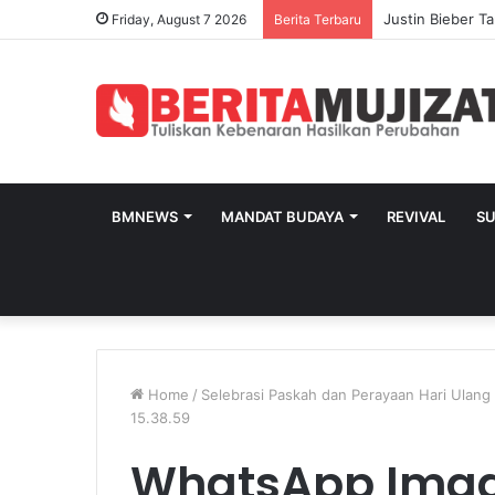
Friday, August 7 2026
Berita Terbaru
BMNEWS
MANDAT BUDAYA
REVIVAL
S
Home
/
Selebrasi Paskah dan Perayaan Hari Ula
15.38.59
WhatsApp Imag