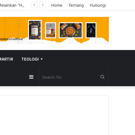
Justin Bieber Tampil di Hadapan Miliaran Orang, Tapi Bukan “Baby” yang Ia Nyanyikan—Melainkan “Hallelujah”
Home
Tentang
Hubungi
MARTIR
TEOLOGI
Sidebar
Search
for