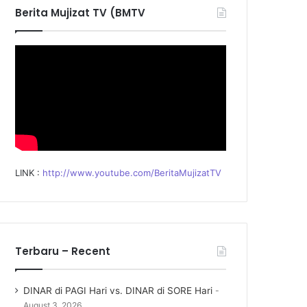
f
Berita Mujizat TV (BMTV
o
r
:
LINK :
http://www.youtube.com/BeritaMujizatTV
Terbaru – Recent
DINAR di PAGI Hari vs. DINAR di SORE Hari
August 3, 2026