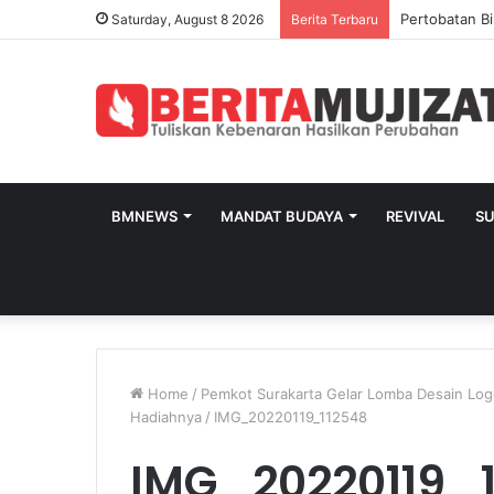
Pertobatan Bi
Saturday, August 8 2026
Berita Terbaru
BMNEWS
MANDAT BUDAYA
REVIVAL
S
Home
/
Pemkot Surakarta Gelar Lomba Desain Logo
Hadiahnya
/
IMG_20220119_112548
IMG_20220119_