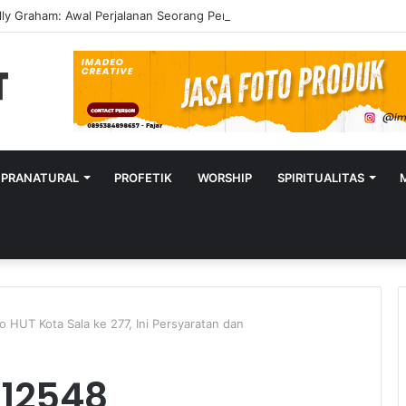
lly Graham: Awal Perjalanan Seorang Penginjil Dunia
UPRANATURAL
PROFETIK
WORSHIP
SPIRITUALITAS
 HUT Kota Sala ke 277, Ini Persyaratan dan
112548