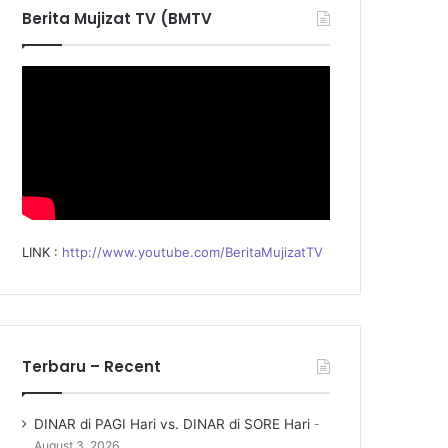
f
Berita Mujizat TV (BMTV
o
r
:
LINK :
http://www.youtube.com/BeritaMujizatTV
Terbaru – Recent
DINAR di PAGI Hari vs. DINAR di SORE Hari
August 3, 2026