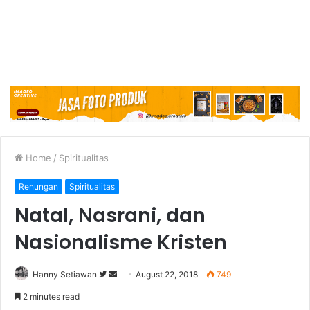
Home
/
Spiritualitas
Renungan
Spiritualitas
Natal, Nasrani, dan
Nasionalisme Kristen
Hanny Setiawan
F
S
August 22, 2018
749
o
e
2 minutes read
l
n