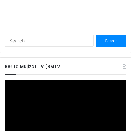
S
e
a
r
c
Berita Mujizat TV (BMTV
h
f
o
r
: