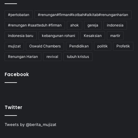
#pertobatan
#renungan#firman#kotbah#alkitab#renunganharian
#renungan #saatteduh #firman
ahok
gereja
indonesia
indonesia baru
kebangunan rohani
Kesaksian
martir
mujizat
Oswald Chambers
Pendidikan
politik
Profetik
Renungan Harian
revival
tubuh kristus
Facebook
Twitter
Tweets by @berita_mujizat