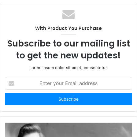
e
a
i
b
c
t
s
e
t
i
b
e
With Product You Purchase
t
o
r
e
o
Subscribe to our mailing list
k
to get the new updates!
Lorem ipsum dolor sit amet, consectetur.
E
n
t
e
r
y
o
u
r