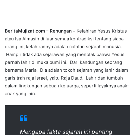
l
d
o
a
w
n
o
e
BeritaMujizat.com – Renungan –
Kelahiran Yesus Kristus
n
m
atau Isa Almasih di luar semua kontradiksi tentang siapa
T
a
orang ini, kelahirannya adalah catatan sejarah manusia.
w
i
Hampir tidak ada sejarawan yang menolak bahwa Yesus
i
l
pernah lahir di muka bumi ini. Dari kandungan seorang
t
bernama Maria. Dia adalah tokoh sejarah yang lahir dalam
t
garis trah raja Israel, yaitu Raja Daud. Lahir dan tumbuh
e
dalam lingkungan sebuah keluarga, seperti layaknya anak-
r
anak yang lain.
Mengapa fakta sejarah ini penting