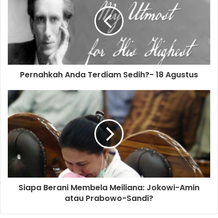
E
m
a
i
l
a
d
d
Pernahkah Anda Terdiam Sedih?- 18 Agustus
r
e
s
s
Siapa Berani Membela Meiliana: Jokowi-Amin
atau Prabowo-Sandi?