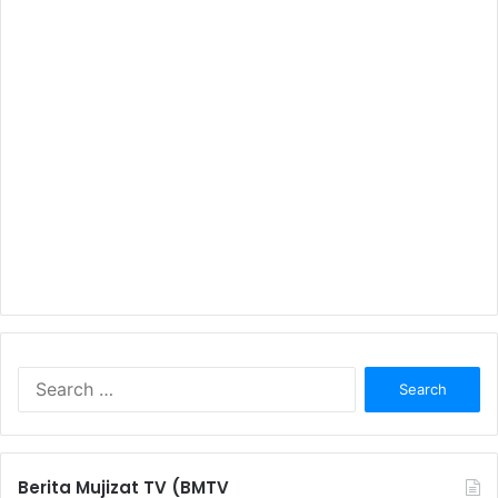
S
e
a
r
c
Berita Mujizat TV (BMTV
h