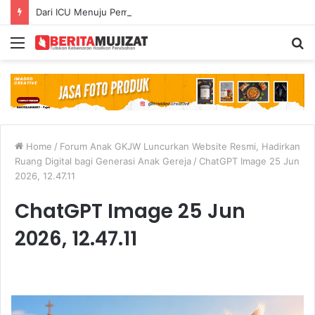
Dari ICU Menuju Pemulihan: Mujizat di Tengah Kecelakaan Maut
Menu
S
fo
Home
/
Forum Anak GKJW Luncurkan Website Resmi, Hadirkan
Ruang Digital bagi Generasi Anak Gereja
/
ChatGPT Image 25 Jun
2026, 12.47.11
ChatGPT Image 25 Jun
2026, 12.47.11