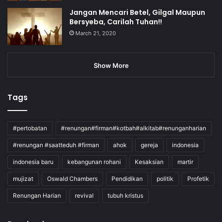
Jangan Mencari Betel, Gilgal Maupun
Bersyeba, Carilah Tuhan!!
March 21, 2020
Show More
Tags
#pertobatan
#renungan#firman#kotbah#alkitab#renunganharian
#renungan #saatteduh #firman
ahok
gereja
indonesia
indonesia baru
kebangunan rohani
Kesaksian
martir
mujizat
Oswald Chambers
Pendidikan
politik
Profetik
Renungan Harian
revival
tubuh kristus