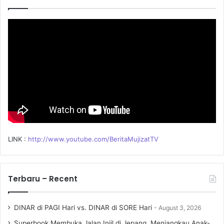
f
o
r
:
LINK :
http://www.youtube.com/BeritaMujizatTV
Terbaru – Recent
DINAR di PAGI Hari vs. DINAR di SORE Hari
August 3, 2026
Superbook Membuka Jalan Injil di Jepang, Menjangkau Anak-