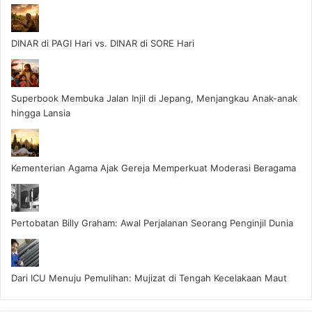
DINAR di PAGI Hari vs. DINAR di SORE Hari
Superbook Membuka Jalan Injil di Jepang, Menjangkau Anak-anak
hingga Lansia
Kementerian Agama Ajak Gereja Memperkuat Moderasi Beragama
Pertobatan Billy Graham: Awal Perjalanan Seorang Penginjil Dunia
Dari ICU Menuju Pemulihan: Mujizat di Tengah Kecelakaan Maut