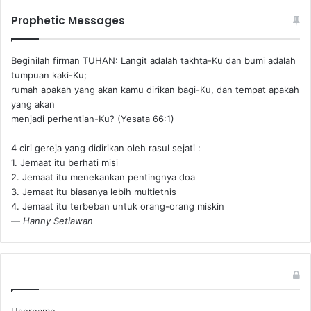
Prophetic Messages
Beginilah firman TUHAN: Langit adalah takhta-Ku dan bumi adalah
tumpuan kaki-Ku;
rumah apakah yang akan kamu dirikan bagi-Ku, dan tempat apakah
yang akan
menjadi perhentian-Ku? (Yesata 66:1) ‪
4 ciri gereja yang didirikan oleh rasul sejati :
1. Jemaat itu berhati misi
2. Jemaat itu menekankan pentingnya doa
3. Jemaat itu biasanya lebih multietnis
4. Jemaat itu terbeban untuk orang-orang miskin
—
Hanny Setiawan
Username