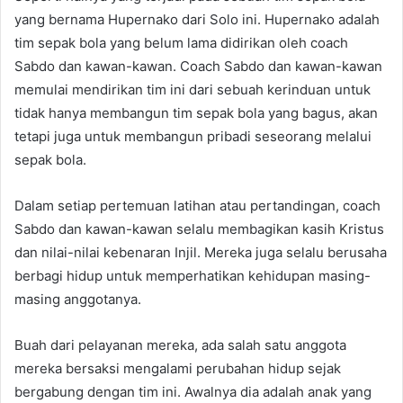
yang bernama Hupernako dari Solo ini. Hupernako adalah
tim sepak bola yang belum lama didirikan oleh coach
Sabdo dan kawan-kawan. Coach Sabdo dan kawan-kawan
memulai mendirikan tim ini dari sebuah kerinduan untuk
tidak hanya membangun tim sepak bola yang bagus, akan
tetapi juga untuk membangun pribadi seseorang melalui
sepak bola.
Dalam setiap pertemuan latihan atau pertandingan, coach
Sabdo dan kawan-kawan selalu membagikan kasih Kristus
dan nilai-nilai kebenaran Injil. Mereka juga selalu berusaha
berbagi hidup untuk memperhatikan kehidupan masing-
masing anggotanya.
Buah dari pelayanan mereka, ada salah satu anggota
mereka bersaksi mengalami perubahan hidup sejak
bergabung dengan tim ini. Awalnya dia adalah anak yang