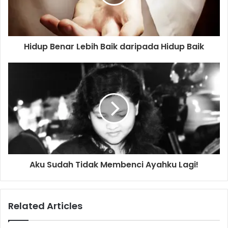
i
l
a
d
d
Hidup Benar Lebih Baik daripada Hidup Baik
r
e
s
s
Aku Sudah Tidak Membenci Ayahku Lagi!
Related Articles