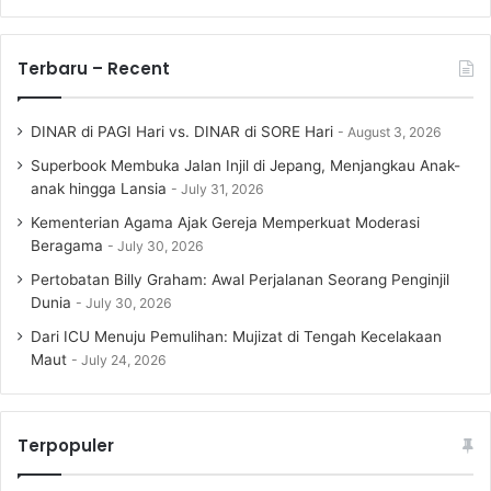
Terbaru – Recent
DINAR di PAGI Hari vs. DINAR di SORE Hari
August 3, 2026
Superbook Membuka Jalan Injil di Jepang, Menjangkau Anak-
anak hingga Lansia
July 31, 2026
Kementerian Agama Ajak Gereja Memperkuat Moderasi
Beragama
July 30, 2026
Pertobatan Billy Graham: Awal Perjalanan Seorang Penginjil
Dunia
July 30, 2026
Dari ICU Menuju Pemulihan: Mujizat di Tengah Kecelakaan
Maut
July 24, 2026
Terpopuler