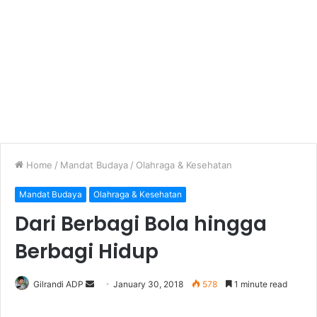
Home
/
Mandat Budaya
/
Olahraga & Kesehatan
Mandat Budaya
Olahraga & Kesehatan
Dari Berbagi Bola hingga
Berbagi Hidup
Gilrandi ADP
S
January 30, 2018
578
1 minute read
e