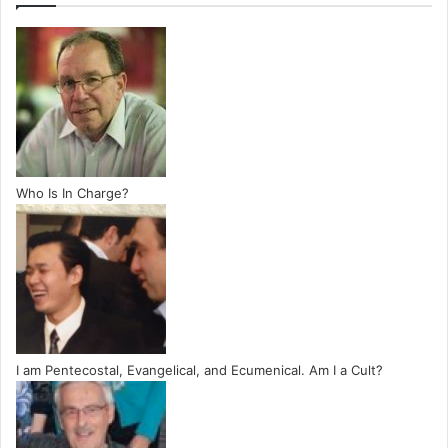
Who Is In Charge?
I am Pentecostal, Evangelical, and Ecumenical. Am I a Cult?