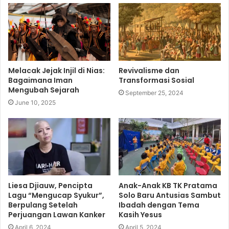
Melacak Jejak Injil di Nias:
Revivalisme dan
Bagaimana Iman
Transformasi Sosial
Mengubah Sejarah
September 25, 2024
June 10, 2025
Liesa Djiauw, Pencipta
Anak-Anak KB TK Pratama
Lagu “Mengucap Syukur”,
Solo Baru Antusias Sambut
Berpulang Setelah
Ibadah dengan Tema
Perjuangan Lawan Kanker
Kasih Yesus
April 6, 2024
April 5, 2024