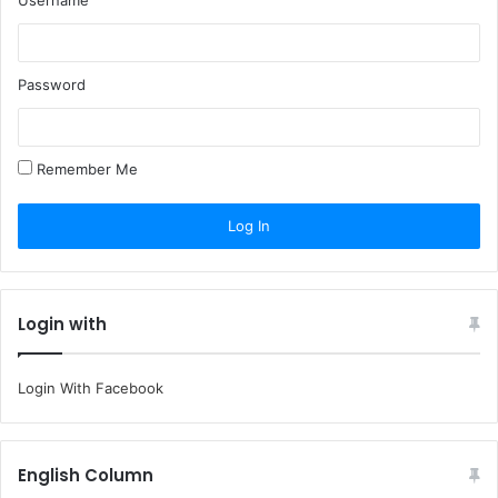
Password
Remember Me
Login with
Login With Facebook
English Column