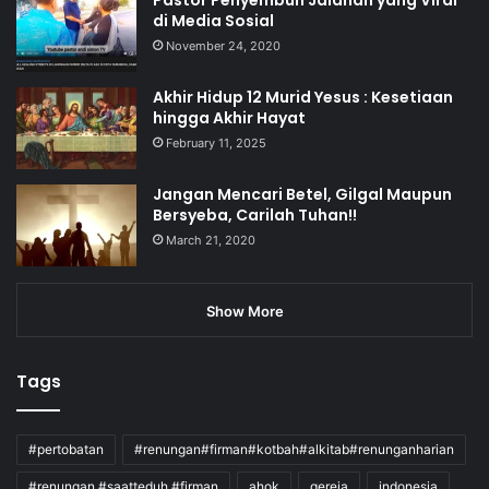
di Media Sosial
November 24, 2020
Akhir Hidup 12 Murid Yesus : Kesetiaan
hingga Akhir Hayat
February 11, 2025
Jangan Mencari Betel, Gilgal Maupun
Bersyeba, Carilah Tuhan!!
March 21, 2020
Show More
Tags
#pertobatan
#renungan#firman#kotbah#alkitab#renunganharian
#renungan #saatteduh #firman
ahok
gereja
indonesia